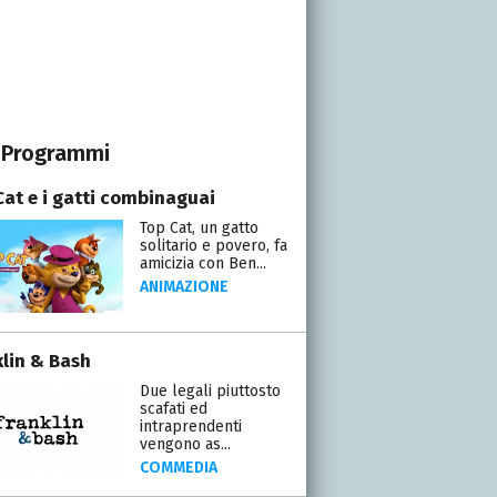
Programmi
Cat e i gatti combinaguai
Top Cat, un gatto
solitario e povero, fa
amicizia con Ben...
ANIMAZIONE
klin & Bash
Due legali piuttosto
scafati ed
intraprendenti
vengono as...
COMMEDIA