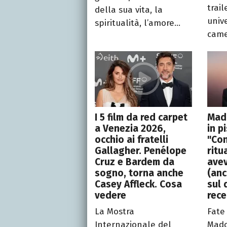
trail
della sua vita, la
unive
spiritualità, l’amore...
came
I 5 film da red carpet
Mad
a Venezia 2026,
in p
occhio ai fratelli
"Con
Gallagher. Penélope
ritu
Cruz e Bardem da
ave
sogno, torna anche
(anc
Casey Affleck. Cosa
sul 
vedere
rec
La Mostra
Fate
Internazionale del
Mado