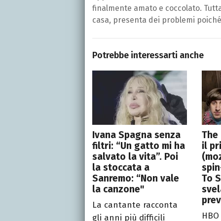
finalmente amato e coccolato. Tuttav
casa, presenta dei problemi poiché 
Potrebbe interessarti anche
Ivana Spagna senza
The 
filtri: “Un gatto mi ha
il p
salvato la vita”. Poi
(moz
la stoccata a
spin
Sanremo: “Non vale
To S
la canzone"
svel
prev
La cantante racconta
HBO 
gli anni più difficili