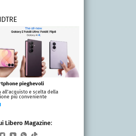
NDTRE
tphone pieghevoli
 all'acquisto e scelta della
ione più conveniente
I
i Libero Magazine: