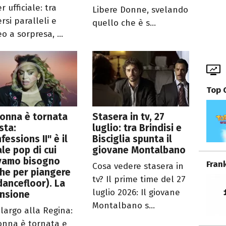
er ufficiale: tra
Libere Donne, svelando
rsi paralleli e
quello che è s...
o a sorpresa, ...
Top 
onna è tornata
Stasera in tv, 27
ista:
luglio: tra Brindisi e
fessions II" è il
Bisciglia spunta il
ale pop di cui
giovane Montalbano
vamo bisogno
Fran
Cosa vedere stasera in
he per piangere
tv? Il prime time del 27
dancefloor). La
luglio 2026: Il giovane
ensione
Montalbano s...
 largo alla Regina:
nna è tornata e