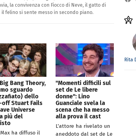
ia, la convivenza con Fiocco di Neve, il gatto di
il felino si sente messo in secondo piano.
Rita
Big Bang Theory,
"Momenti difficili sul
rimo sguardo
set de Le libere
zafiato) dello
donne": Lino
-off Stuart Fails
Guanciale svela la
ave Universe
scena che ha messo
a più del
alla prova il cast
isto
L'attore ha rivelato un
Max ha diffuso il
aneddoto dal set de Le