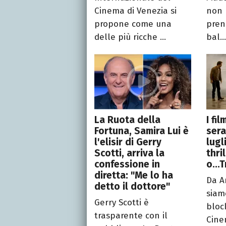
Cinema di Venezia si
non 
propone come una
pren
delle più ricche ...
bal..
La Ruota della
I fi
Fortuna, Samira Lui è
sera
l'elisir di Gerry
lugl
Scotti, arriva la
thri
confessione in
o...
diretta: "Me lo ha
Da A
detto il dottore"
siamo
Gerry Scotti è
bloc
trasparente con il
Cine