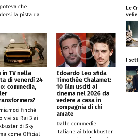
poteva che
Le Cr
velie
dersi la pista da
.
I set
lm in TV nella
Edoardo Leo sfida
ta di venerdì 24
Timothée Chalamet:
io: commedia,
10 film usciti al
ller
cinema nel 2026 da
Transformers?
vedere a casa in
compagnia di chi
miamoci finché
amate
 vivi su Rai 3 ai
Dalle commedie
kbuster di Sky
italiane ai blockbuster
ma come Official