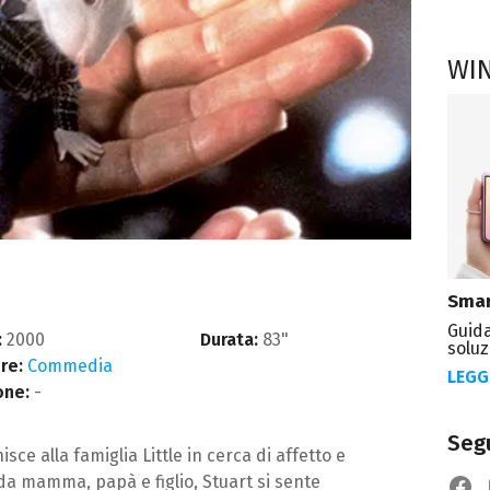
WI
Smar
Guida
:
2000
Durata:
83"
soluz
re:
Commedia
LEGG
one:
-
Segu
ce alla famiglia Little in cerca di affetto e
da mamma, papà e figlio, Stuart si sente