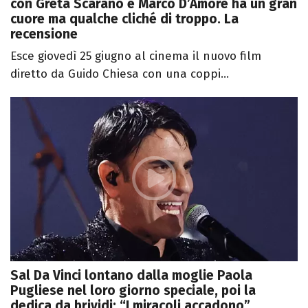
con Greta Scarano e Marco D’Amore ha un gran
cuore ma qualche cliché di troppo. La
recensione
Esce giovedì 25 giugno al cinema il nuovo film
diretto da Guido Chiesa con una coppi...
Sal Da Vinci lontano dalla moglie Paola
Pugliese nel loro giorno speciale, poi la
dedica da brividi: “I miracoli accadono”