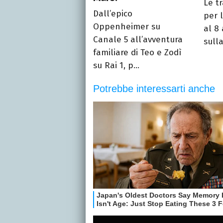
Le t
Dall’epico
per 
Oppenheimer su
al 8
Canale 5 all’avventura
sulla
familiare di Teo e Zodì
su Rai 1, p...