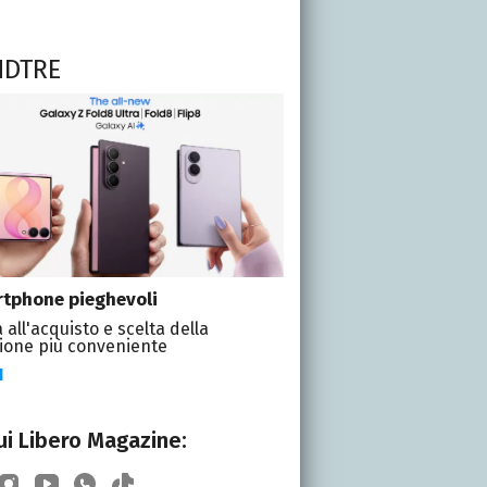
NDTRE
tphone pieghevoli
 all'acquisto e scelta della
ione più conveniente
I
i Libero Magazine: