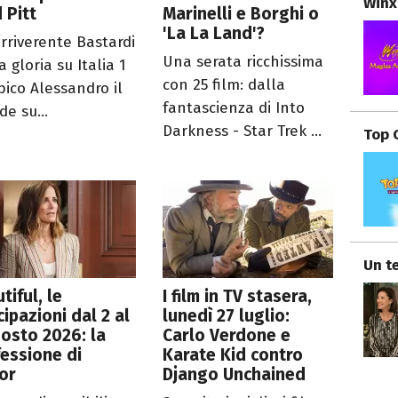
Winx
 Pitt
Marinelli e Borghi o
'La La Land'?
irriverente Bastardi
Una serata ricchissima
 gloria su Italia 1
con 25 film: dalla
pico Alessandro il
fantascienza di Into
e su...
Darkness - Star Trek ...
Top 
Un te
tiful, le
I film in TV stasera,
cipazioni dal 2 al
lunedì 27 luglio:
osto 2026: la
Carlo Verdone e
essione di
Karate Kid contro
or
Django Unchained