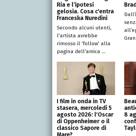
Ria e l’ipotesi
Brad
gelosia. Cosa c'entra
Dall’
Franceska Nuredini
senza
Secondo alcuni utenti,
all’e
l'artista avrebbe
Grand
rimosso il 'follow' alla
pagina dell'amica ...
I film in onda in TV
Beau
stasera, mercoledì 5
anti
agosto 2026: l'Oscar
8 ag
di Oppenheimer o il
conf
classico Sapore di
Tayl
Mare?