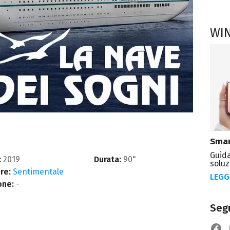
WI
Smar
Guida
:
2019
Durata:
90"
soluz
re:
Sentimentale
LEGG
one:
-
Segu