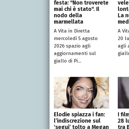
festa: "Non troverete
vel
mai chi è stato". Il
lont
nodo della
La 
marmellata
medi
A Vita in Diretta
A Vit
mercoledì 5 agosto
20 l
2026 spazio agli
agli
aggiornamenti sul
giall
giallo di Pi...
Elodie spiazza i fan:
I fi
l’indiscrezione sul
28 l
‘segui’ tolto a Megan
tra 