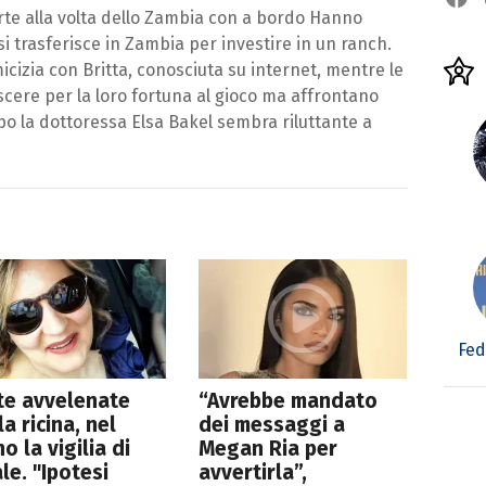
e alla volta dello Zambia con a bordo Hanno
 trasferisce in Zambia per investire in un ranch.
icizia con Britta, conosciuta su internet, mentre le
scere per la loro fortuna al gioco ma affrontano
o la dottoressa Elsa Bakel sembra riluttante a
Fed
te avvelenate
“Avrebbe mandato
la ricina, nel
dei messaggi a
no la vigilia di
Megan Ria per
le. "Ipotesi
avvertirla”,