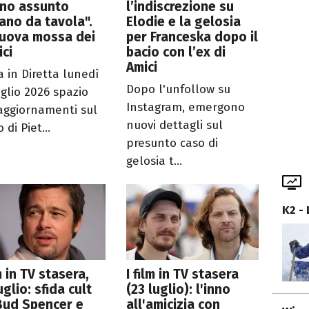
eno assunto
l’indiscrezione su
ano da tavola".
Elodie e la gelosia
nuova mossa dei
per Franceska dopo il
ci
bacio con l’ex di
Amici
a in Diretta lunedì
Dopo l'unfollow su
uglio 2026 spazio
Instagram, emergono
 aggiornamenti sul
nuovi dettagli sul
o di Piet...
presunto caso di
gelosia t...
K2 -
lm in TV stasera,
I film in TV stasera
uglio: sfida cult
(23 luglio): l'inno
Bud Spencer e
all'amicizia con