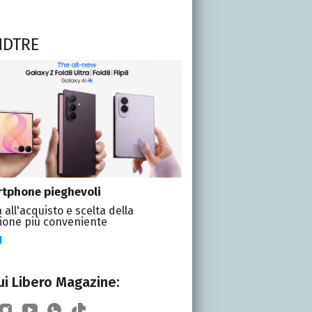
NDTRE
tphone pieghevoli
 all'acquisto e scelta della
ione più conveniente
I
i Libero Magazine: