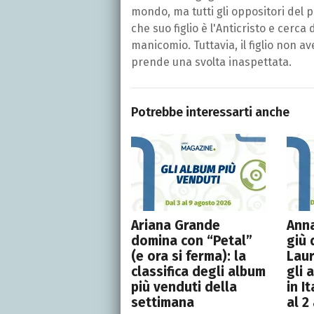
mondo, ma tutti gli oppositori del 
che suo figlio è l'Anticristo e cerc
manicomio. Tuttavia, il figlio non av
prende una svolta inaspettata.
Potrebbe interessarti anche
Ariana Grande
Anna
domina con “Petal”
giù 
(e ora si ferma): la
Laur
classifica degli album
gli 
più venduti della
in I
settimana
al 2