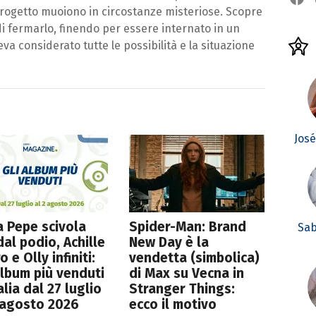
progetto muoiono in circostanze misteriose. Scopre
a di fermarlo, finendo per essere internato in un
eva considerato tutte le possibilità e la situazione
Jos
 Pepe scivola
Spider-Man: Brand
Sab
dal podio, Achille
New Day è la
o e Olly infiniti:
vendetta (simbolica)
album più venduti
di Max su Vecna in
talia dal 27 luglio
Stranger Things:
 agosto 2026
ecco il motivo