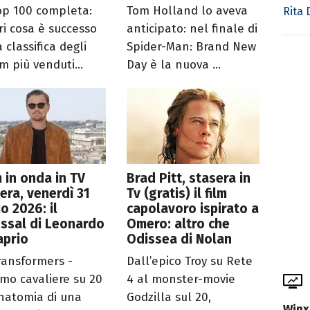
op 100 completa:
Tom Holland lo aveva
Rita
ri cosa è successo
anticipato: nel finale di
 classifica degli
Spider-Man: Brand New
m più venduti...
Day è la nuova ...
lm in onda in TV
Brad Pitt, stasera in
era, venerdì 31
Tv (gratis) il film
io 2026: il
capolavoro ispirato a
ssal di Leonardo
Omero: altro che
aprio
Odissea di Nolan
ransformers -
Dall’epico Troy su Rete
timo cavaliere su 20
4 al monster-movie
natomia di una
Godzilla sul 20,
Winx