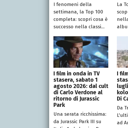
I fenomeni della
La T
settimana, la Top 100
scop
completa: scopri cosa è
nella
successo nella classi...
albu
I film in onda in TV
I fi
stasera, sabato 1
stas
agosto 2026: dal cult
lugl
di Carlo Verdone al
kolo
ritorno di Jurassic
Di C
Park
Da T
Una serata ricchissima:
L'ul
da Jurassic Park III su
ad A