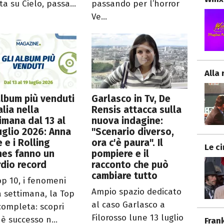
a su Cielo, passa...
passando per l’horror
Ve...
Alla 
album più venduti
Garlasco in Tv, De
talia nella
Rensis attacca sulla
imana dal 13 al
nuova indagine:
uglio 2026: Anna
"Scenario diverso,
 e i Rolling
ora c'è paura". Il
Le c
nes fanno un
pompiere e il
dio record
racconto che può
cambiare tutto
op 10, i fenomeni
Ampio spazio dedicato
a settimana, la Top
al caso Garlasco a
completa: scopri
Filorosso lune 13 luglio
è successo n...
Fran