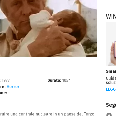
WI
Smar
Guida
:
1977
Durata:
105"
soluz
re:
Horror
LEGG
one:
-
Segu
ruire una centrale nucleare in un paese del Terzo