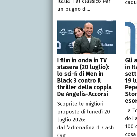
Italia 1 al classico Per
cadut
un pugno di...
I film in onda in TV
Gli 
stasera (20 luglio):
in I
lo sci-fi di Men in
sett
Black 3 contro il
19 l
thriller della coppia
Pepe
De Angelis-Accorsi
Sto
esor
Scoprite le migliori
La T
proposte di lunedì 20
dell
luglio 2026:
100 
dall’adrenalina di Cash
cosa 
Out ...