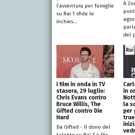
A Zo
l’avventura per famiglie
punt
su Rai 1 sfida le
agos
inchies...
parl
del p
I film in onda in TV
Carl
stasera, 29 luglio:
in o
Chris Evans contro
Nott
Bruce Willis, The
la s
Gifted contro Die
per 
Hard
true
iniz
Da Gifted - Il dono del
ved
talento su Rai 1 e Die