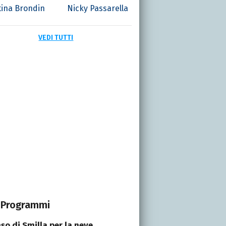
tina Brondin
Nicky Passarella
VEDI TUTTI
Programmi
nso di Smilla per la neve