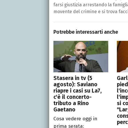
farsi giustizia arrestando la famiglia 
movente del crimine e si trova facci
Potrebbe interessarti anche
Stasera in tv (5
Garl
agosto): Saviano
pied
riapre i casi su La7,
l'in
c'è il concerto-
l'im
tributo a Rino
si c
Gaetano
"La
cons
Cosa vedere oggi in
per
prima serata: