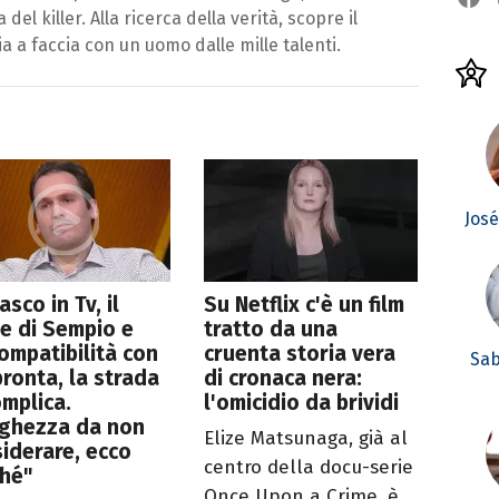
del killer. Alla ricerca della verità, scopre il
a a faccia con un uomo dalle mille talenti.
Jos
asco in Tv, il
Su Netflix c'è un film
e di Sempio e
tratto da una
compatibilità con
cruenta storia vera
Sab
pronta, la strada
di cronaca nera:
omplica.
l'omicidio da brividi
rghezza da non
Elize Matsunaga, già al
iderare, ecco
centro della docu-serie
ché"
Once Upon a Crime, è