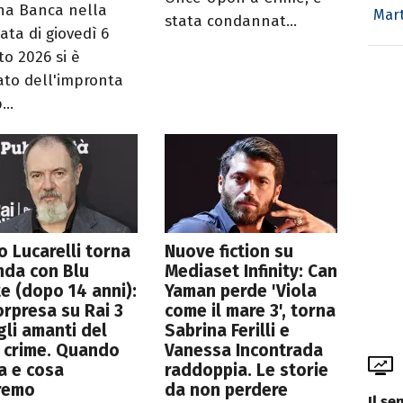
na Banca nella
Mar
stata condannat...
ata di giovedì 6
to 2026 si è
ato dell'impronta
...
o Lucarelli torna
Nuove fiction su
nda con Blu
Mediaset Infinity: Can
e (dopo 14 anni):
Yaman perde 'Viola
orpresa su Rai 3
come il mare 3', torna
gli amanti del
Sabrina Ferilli e
 crime. Quando
Vanessa Incontrada
ia e cosa
raddoppia. Le storie
remo
da non perdere
Il se