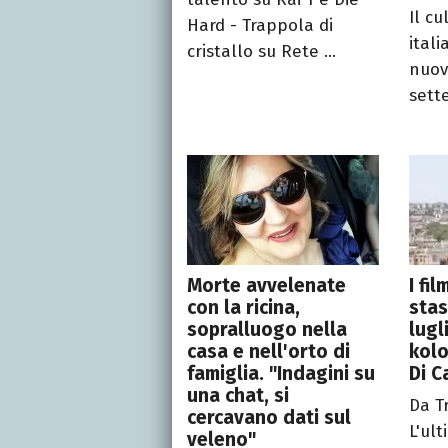
Il cu
Hard - Trappola di
itali
cristallo su Rete ...
nuov
sett
Morte avvelenate
I fi
con la ricina,
stas
sopralluogo nella
lugl
casa e nell'orto di
kolo
famiglia. "Indagini su
Di C
una chat, si
Da T
cercavano dati sul
L'ul
veleno"