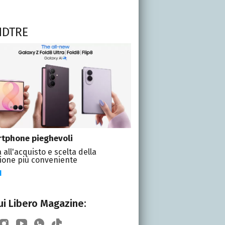
NDTRE
tphone pieghevoli
 all'acquisto e scelta della
ione più conveniente
I
i Libero Magazine: