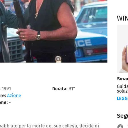
WI
Smar
Guida
:
1991
Durata:
91"
soluz
re:
Azione
LEGG
one:
-
Segu
rabbiato per la morte del suo collega, decide di