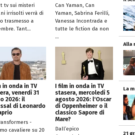
lt tv sui misteri
Can Yaman, Can
ani irrisolti verrà di
Yaman, Sabrina Ferilli,
o trasmesso a
Vanessa Incontrada e
embre. Tant...
tutte le fiction da non
...
Alla 
lm in onda in TV
I film in onda in TV
La m
era, venerdì 31
stasera, mercoledì 5
io 2026: il
agosto 2026: l'Oscar
ssal di Leonardo
di Oppenheimer o il
aprio
classico Sapore di
Mare?
ransformers -
Dall’epico
timo cavaliere su 20
21 g