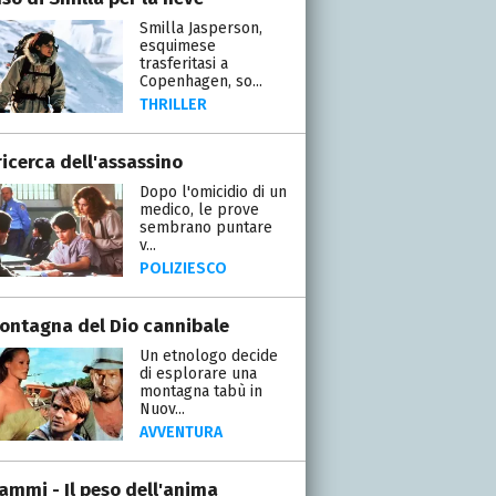
Smilla Jasperson,
esquimese
trasferitasi a
Copenhagen, so...
THRILLER
ricerca dell'assassino
Dopo l'omicidio di un
medico, le prove
sembrano puntare
v...
POLIZIESCO
ontagna del Dio cannibale
Un etnologo decide
di esplorare una
montagna tabù in
Nuov...
AVVENTURA
rammi - Il peso dell'anima