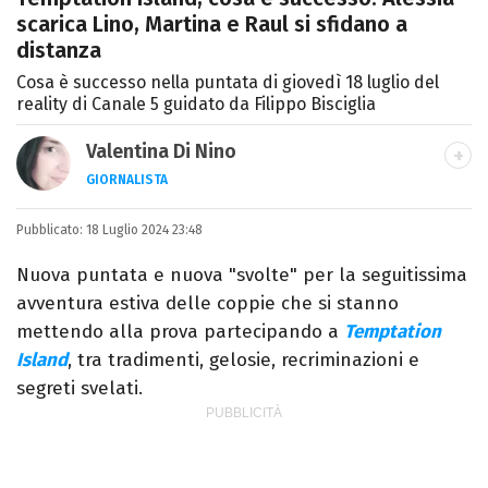
scarica Lino, Martina e Raul si sfidano a
distanza
Cosa è successo nella puntata di giovedì 18 luglio del
reality di Canale 5 guidato da Filippo Bisciglia
Valentina Di Nino
GIORNALISTA
LINKEDIN
INSTAGRAM
FACEBOOK
SITO
Pubblicato:
Romana, laurea in Scienze Politiche,
18 Luglio 2024 23:48
giornalista per caso. Ho scritto per
Nuova puntata e nuova "svolte" per la seguitissima
quotidiani, settimanali, siti e agenzie,
avventura estiva delle coppie che si stanno
prevalentemente di cronaca e spettacoli.
mettendo alla prova partecipando a
Temptation
Island
, tra tradimenti, gelosie, recriminazioni e
segreti svelati.