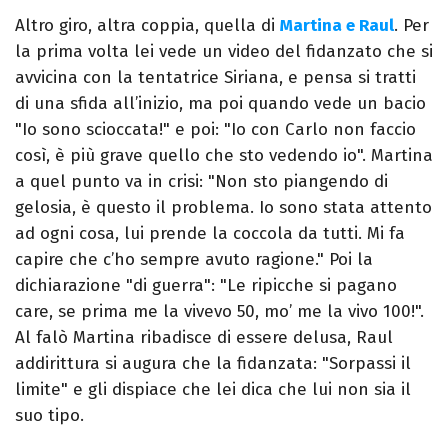
Altro giro, altra coppia, quella di
Martina e Raul
. Per
la prima volta lei vede un video del fidanzato che si
avvicina con la tentatrice Siriana, e pensa si tratti
di una sfida all’inizio, ma poi quando vede un bacio
"Io sono scioccata!" e poi: "Io con Carlo non faccio
così, è più grave quello che sto vedendo io". Martina
a quel punto va in crisi: "Non sto piangendo di
gelosia, è questo il problema. Io sono stata attento
ad ogni cosa, lui prende la coccola da tutti. Mi fa
capire che c’ho sempre avuto ragione." Poi la
dichiarazione "di guerra": "Le ripicche si pagano
care, se prima me la vivevo 50, mo’ me la vivo 100!".
Al falò Martina ribadisce di essere delusa, Raul
addirittura si augura che la fidanzata: "Sorpassi il
limite" e gli dispiace che lei dica che lui non sia il
suo tipo.