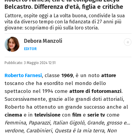
Belcastro. Differenza d'età, figlia e critiche
L’attore, ospite oggi a La volta buona, condivide la sua
vita da diverso tempo con la fidanzata di 27 anni più
giovane: scopriamo di più sulla loro storia.
Debora Manzoli
EDITOR
LINKEDIN
INSTAGRAM
FACEBOOK
SITO
Pubblicato:
Scrittrice, copywriter, editor e pubblicista
3 Maggio 2024 12:51
mantovana, laureata in Lettere, Cinema e
Roberto Farnesi
, classe
1969
, è un noto
attore
Tv. Ha due libri all’attivo e ama la scrittura
toscano che ha esordito nel mondo dello
alla follia.
spettacolo nel 1994 come
attore di fotoromanzi
.
Successivamente, grazie alle grandi doti attoriali,
Roberto ha ottenuto un grande successo anche al
cinema
e in
televisione
con
film
e
serie tv
come
Femmina
,
Paparazzi
,
Italian Gigolò
,
Grande, grosso e…
verdone
,
Carabinieri
,
Questa è la mia terra
,
Non