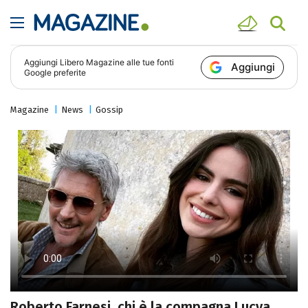
Aggiungi
Libero Magazine
alle tue fonti
Aggiungi
Google preferite
Magazine
News
Gossip
Roberto Farnesi, chi è la compagna Lucya