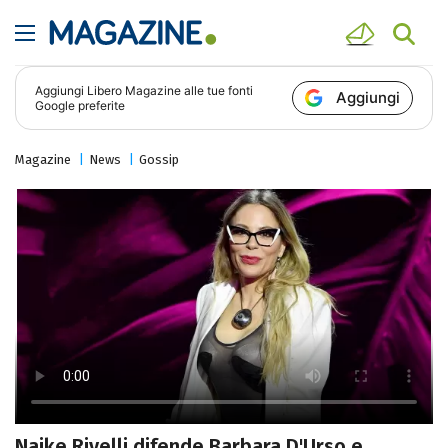
Aggiungi
Libero Magazine
alle tue fonti
Aggiungi
Google preferite
Magazine
News
Gossip
Naike Rivelli difende Barbara D'Urso e