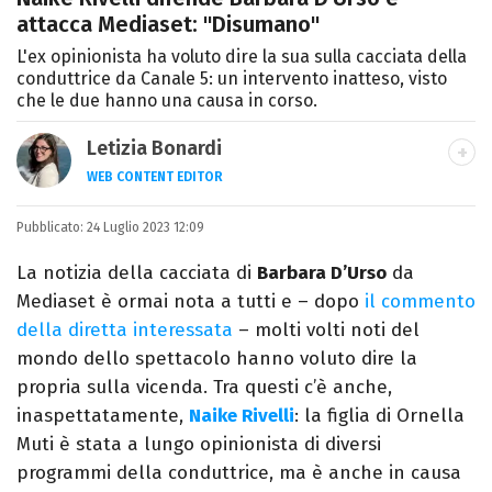
attacca Mediaset: "Disumano"
L'ex opinionista ha voluto dire la sua sulla cacciata della
conduttrice da Canale 5: un intervento inatteso, visto
che le due hanno una causa in corso.
Letizia Bonardi
WEB CONTENT EDITOR
Content Editor e aspirante giornalista,
Pubblicato:
24 Luglio 2023 12:09
appassionata di arte e libri con un amore
per la scrittura scoperto quasi per caso.
La notizia della cacciata di
Barbara D’Urso
da
Mediaset è ormai nota a tutti e – dopo
il commento
della diretta interessata
– molti volti noti del
mondo dello spettacolo hanno voluto dire la
propria sulla vicenda. Tra questi c’è anche,
inaspettatamente,
Naike Rivelli
: la figlia di Ornella
Muti è stata a lungo opinionista di diversi
programmi della conduttrice, ma è anche in causa