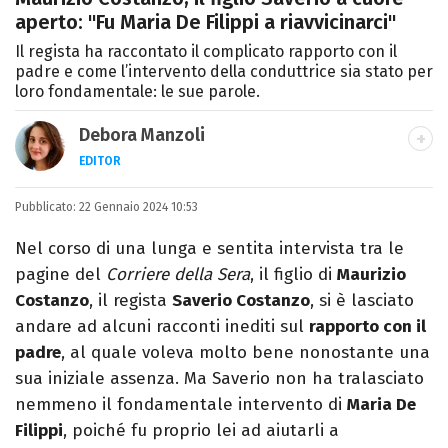
aperto: "Fu Maria De Filippi a riavvicinarci"
Il regista ha raccontato il complicato rapporto con il
padre e come l’intervento della conduttrice sia stato per
loro fondamentale: le sue parole.
Debora Manzoli
EDITOR
LINKEDIN
INSTAGRAM
FACEBOOK
SITO
Pubblicato:
Scrittrice, copywriter, editor e pubblicista
22 Gennaio 2024 10:53
mantovana, laureata in Lettere, Cinema e
Nel corso di una lunga e sentita intervista tra le
Tv. Ha due libri all’attivo e ama la scrittura
pagine del
Corriere della Sera
, il figlio di
Maurizio
alla follia.
Costanzo
, il regista
Saverio Costanzo
, si è lasciato
andare ad alcuni racconti inediti sul
rapporto con il
padre
, al quale voleva molto bene nonostante una
sua iniziale assenza. Ma Saverio non ha tralasciato
nemmeno il fondamentale intervento di
Maria De
Filippi
, poiché fu proprio lei ad aiutarli a