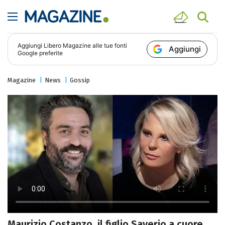
Aggiungi
Libero Magazine
alle tue fonti
Aggiungi
Google preferite
Magazine
News
Gossip
Maurizio Costanzo, il figlio Saverio a cuore