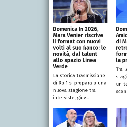
Domenica In 2026,
Dom
Mara Venier riscrive
Amic
il format con nuovi
di M
volti al suo fianco: le
retr
novità, dal talent
form
allo spazio Linea
la p
Verde
Tra l
La storica trasmissione
stag
di Rai1 si prepara a una
un t
nuova stagione tra
scen
interviste, giov...