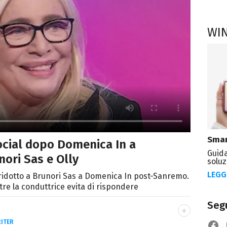
WI
Smar
ocial dopo Domenica In a
Guida
ori Sas e Olly
soluz
LEGG
o ridotto a Brunori Sas a Domenica In post-Sanremo.
tre la conduttrice evita di rispondere
Segu
ITER