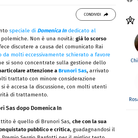
er le serie TV. Laurea in Cinema, Televisione
g e scrittura sono il mio passatempo
CONDIVIDI
nto
speciale di
Domenica In
dedicato al
 polemiche. Non è una novità:
già lo scorso
fece discutere a causa del comunicato Rai
o da molti eccessivamente schierato a favore
Chi
iche si sono concentrate sulla gestione dello
particolare attenzione a
Brunori Sas
,
arrivato
olti trattato con minore considerazione
al si è accesa la discussione, con molti utenti
rità di trattamento.
Ros
ori Sas dopo Domenica In
ttito è quello di Brunori Sas,
che con la sua
onquistato pubblico e critica,
guadagnandosi il
 Premio Sergio Bardotti per il miglior testo.