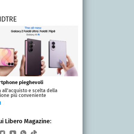
NDTRE
tphone pieghevoli
 all'acquisto e scelta della
ione più conveniente
I
i Libero Magazine: