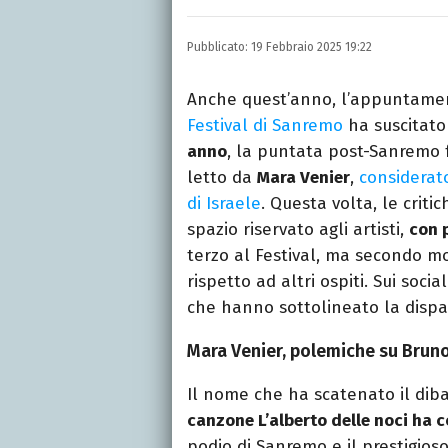
Una passione smisurata p
e New Media, videomakin
Pubblicato:
19 Febbraio 2025 19:22
preferito.
Anche quest’anno, l’appuntame
Festival di Sanremo
ha suscitato
anno
, la puntata post-Sanremo 
letto da
Mara Venier
,
considerat
di Israele
. Questa volta, le crit
spazio riservato agli artisti,
con 
terzo al Festival, ma secondo m
rispetto ad altri ospiti. Sui soci
che hanno sottolineato la dispa
Mara Venier, polemiche su Brun
Il nome che ha scatenato il diba
canzone L’alberto delle noci ha c
podio di Sanremo e il prestigioso