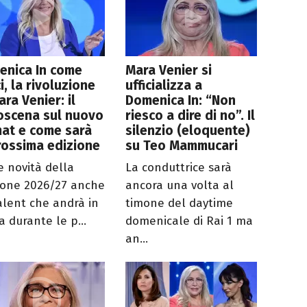
enica In come
Mara Venier si
i, la rivoluzione
ufficializza a
ara Venier: il
Domenica In: “Non
oscena sul nuovo
riesco a dire di no”. Il
at e come sarà
silenzio (eloquente)
rossima edizione
su Teo Mammucari
e novità della
La conduttrice sarà
ione 2026/27 anche
ancora una volta al
alent che andrà in
timone del daytime
a durante le p...
domenicale di Rai 1 ma
an...