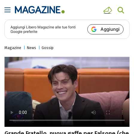
Aggiungi
Libero Magazine
alle tue fonti
Aggiungi
Google preferite
Magazine
News
Gossip
Grande Fratello, nuova gaffe per Falsone (che