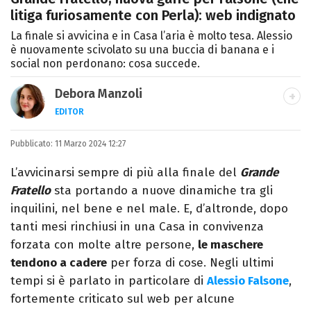
litiga furiosamente con Perla): web indignato
La finale si avvicina e in Casa l’aria è molto tesa. Alessio
è nuovamente scivolato su una buccia di banana e i
social non perdonano: cosa succede.
Debora Manzoli
EDITOR
LINKEDIN
INSTAGRAM
FACEBOOK
SITO
Pubblicato:
Scrittrice, copywriter, editor e pubblicista
11 Marzo 2024 12:27
mantovana, laureata in Lettere, Cinema e
L’avvicinarsi sempre di più alla finale del
Grande
Tv. Ha due libri all’attivo e ama la scrittura
Fratello
sta portando a nuove dinamiche tra gli
alla follia.
inquilini, nel bene e nel male. E, d’altronde, dopo
tanti mesi rinchiusi in una Casa in convivenza
forzata con molte altre persone,
le maschere
tendono a cadere
per forza di cose. Negli ultimi
tempi si è parlato in particolare di
Alessio Falsone
,
fortemente criticato sul web per alcune