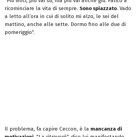
"Più vinci, più vai su; ma più vai anche giù. Fatico a
ricominciare la vita di sempre.
Sono spiazzato
. Vado
a letto all’ora in cui di solito mi alzo, le sei del
mattino, anche alle sette. Dormo fino alle due di
pomeriggio".
Il problema, fa capire Ceccon, è la
mancanza di
motivazioni
. "La ritroverò", dice lui manifestando