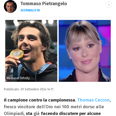
Tommaso Pietrangelo
GIORNALISTA
Autore, giornalista, cantautore. Laureato in
Letterature Straniere, è appassionato di
cinema, poesia e Shakespeare. Scrive
canzoni e ama i gatti.
Mediaset Infinity
Pubblicato:
29 Settembre 2024 14:11
Il campione contro la campionessa
.
Thomas Ceccon
,
fresco vincitore dell’Oro nei 100 metri dorso alle
Olimpiadi,
sta
già
facendo discutere per alcune