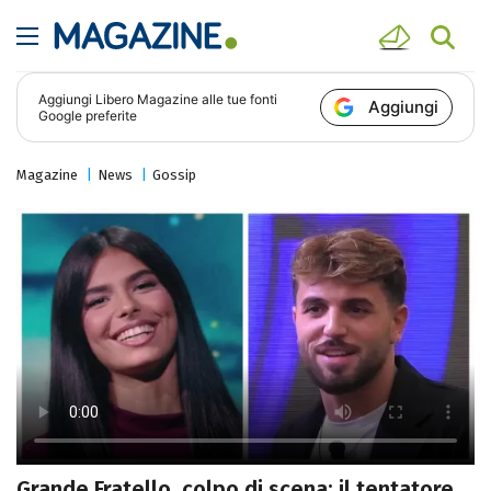
Aggiungi
Libero Magazine
alle tue fonti
Aggiungi
Google preferite
Magazine
News
Gossip
Grande Fratello, colpo di scena: il tentatore