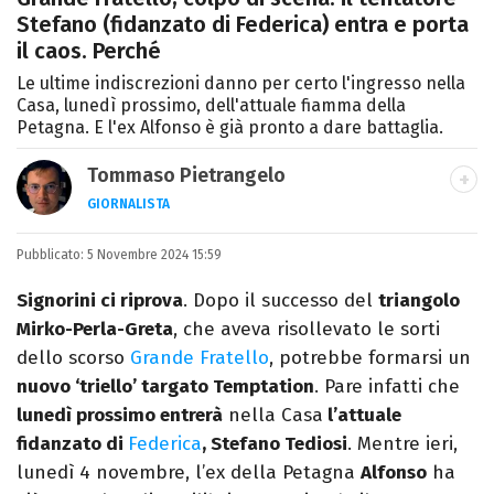
Stefano (fidanzato di Federica) entra e porta
il caos. Perché
Le ultime indiscrezioni danno per certo l'ingresso nella
Casa, lunedì prossimo, dell'attuale fiamma della
Petagna. E l'ex Alfonso è già pronto a dare battaglia.
Tommaso Pietrangelo
GIORNALISTA
Autore, giornalista, cantautore. Laureato in
Pubblicato:
5 Novembre 2024 15:59
Letterature Straniere, è appassionato di
cinema, poesia e Shakespeare. Scrive
Signorini ci riprova
. Dopo il successo del
triangolo
canzoni e ama i gatti.
Mirko-Perla-Greta
, che aveva risollevato le sorti
dello scorso
Grande Fratello
, potrebbe formarsi un
nuovo ‘triello’ targato Temptation
. Pare infatti che
lunedì prossimo entrerà
nella Casa
l’attuale
fidanzato di
Federica
, Stefano Tediosi
. Mentre ieri,
lunedì 4 novembre, l’ex della Petagna
Alfonso
ha