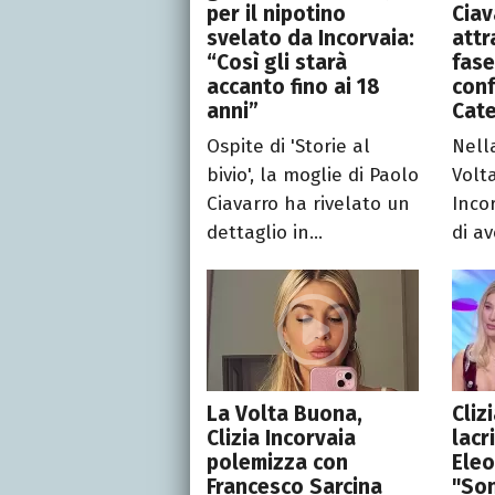
per il nipotino
Ciav
svelato da Incorvaia:
attr
“Così gli starà
fase
accanto fino ai 18
conf
anni”
Cate
Ospite di 'Storie al
Nell
bivio', la moglie di Paolo
Volt
Ciavarro ha rivelato un
Inco
dettaglio in...
di av
La Volta Buona,
Cliz
Clizia Incorvaia
lacr
polemizza con
Eleo
Francesco Sarcina
"Son