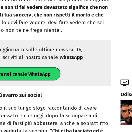
 e non ti fai vedere devastato significa che non
ti tua suocera, che non rispetti il morto e che
lo devi fare vedere, devi fare vedere che sei
o non te ne frega niente".
ggiornato sulle ultime news su TV,
Iscriviti al nostro canale
WhatsApp
ra nel canale WhatsApp
Odis
iavarro sui social
o il suo lungo sfogo raccontando di avere
passato e che oggi, dopo la scomparsa di
ne di farsi più abbattere, anche e soprattutto
 vederla la suocera: "
Chi ci ha lasciato ed è