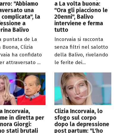
arro: "Abbiamo
a La volta buona:
aversato una
"Ora gli piacciono le
 complicata", la
20enni", Balivo
essione a
interviene e ferma
rina Balivo
tutto
a puntata de La
Incorvaia si racconta
a Buona, Clizia
senza filtri nel salotto
rvaia ha confidato
della Balivo, rivelando
er attraversato ...
le ferite dei...
ia Incorvaia,
Clizia Incorvaia, lo
ime in diretta per
sfogo sul corpo
nora Giorgi:
dopo la depressione
o stati brutali
post partum: "L'ho