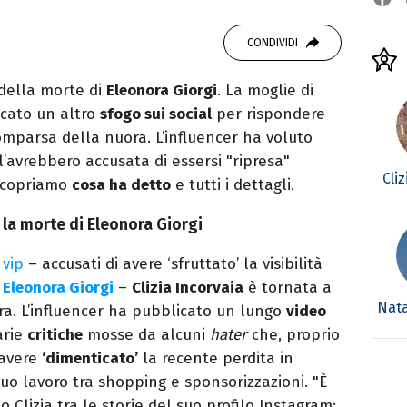
 di viaggi e passione per i cartoni (della pizza
CONDIVIDI
della morte di
Eleonora Giorgi
. La moglie di
licato un altro
sfogo sui social
per rispondere
mparsa della nuora. L’influencer ha voluto
l’avrebbero accusata di essersi "ripresa"
Cli
 Scopriamo
cosa ha detto
e tutti i dettagli.
o la morte di Eleonora Giorgi
 vip
– accusati di avere ‘sfruttato’ la visibilità
i
Eleonora Giorgi
–
Clizia Incorvaia
è tornata a
Nata
ra. L’influencer ha pubblicato un lungo
video
arie
critiche
mosse da alcuni
hater
che, proprio
 avere
‘dimenticato’
la recente perdita in
uo lavoro tra shopping e sponsorizzazioni. "È
 Clizia tra le storie del suo profilo Instagram: