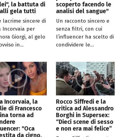
lei", la battuta di
scoperto facendo le
lli gela tutti
analisi del sangue"
e lacrime sincere di
Un racconto sincero e
a Incorvaia per
senza filtri, con cui
nora Giorgi, al gelo
l’influencer ha scelto di
vviso in...
condividere le...
ia Incorvaia, la
Rocco Siffredi e la
ie di Francesco
critica ad Alessandro
ina torna ad
Borghi in Supersex:
endere
“Dieci scene di sesso
fluencer: "Oca
e non era mai felice”
estita da cigno,