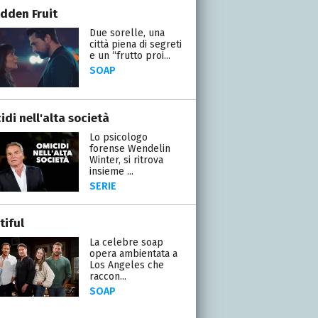
idden Fruit
Due sorelle, una
città piena di segreti
e un “frutto proi...
SOAP
di nell'alta società
Lo psicologo
forense Wendelin
Winter, si ritrova
insieme ...
SERIE
tiful
La celebre soap
opera ambientata a
Los Angeles che
raccon...
SOAP