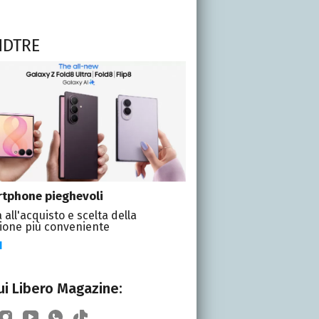
NDTRE
tphone pieghevoli
 all'acquisto e scelta della
ione più conveniente
I
i Libero Magazine: