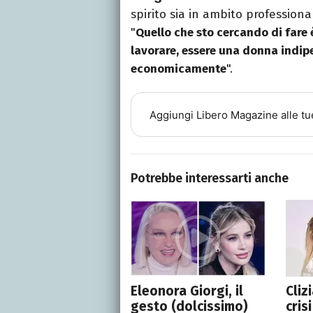
spirito sia in ambito professional
"
Quello che sto cercando di fare 
lavorare, essere una donna indi
economicamente
".
Aggiungi
Libero Magazine
alle tu
Potrebbe interessarti anche
Eleonora Giorgi, il
Cliz
gesto (dolcissimo)
cris