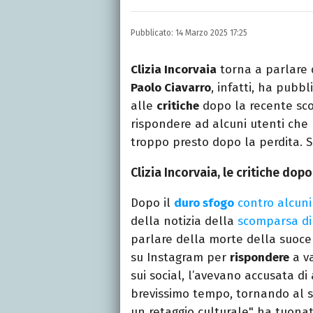
Laurea in Lettere, smania
e della Pixar).
Pubblicato:
14 Marzo 2025 17:25
Clizia Incorvaia
torna a parlare 
Paolo Ciavarro
, infatti, ha pubb
alle
critiche
dopo la recente sco
rispondere ad alcuni utenti che 
troppo presto dopo la perdita.
Clizia Incorvaia, le critiche dop
Dopo il
duro sfogo
contro alcuni
della notizia della
scomparsa d
parlare della morte della suoce
su Instagram per
rispondere
a v
sui social, l’avevano accusata di
brevissimo tempo, tornando al s
un retaggio culturale" ha tuonato