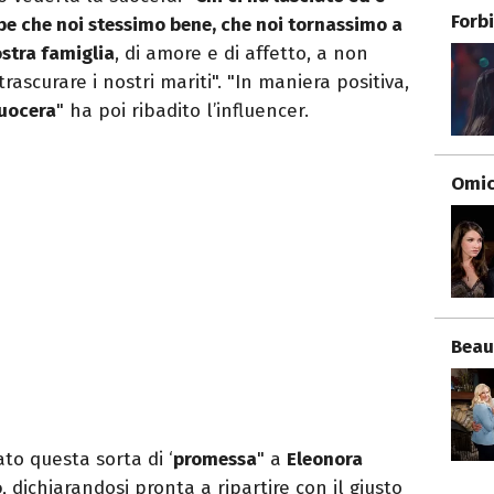
Forb
be che noi stessimo bene, che noi tornassimo a
ostra famiglia
, di amore e di affetto, a non
rascurare i nostri mariti". "In maniera positiva,
suocera
" ha poi ribadito l’influencer.
Omici
Beau
ato questa sorta di ‘
promessa
" a
Eleonora
o
, dichiarandosi pronta a ripartire con il giusto