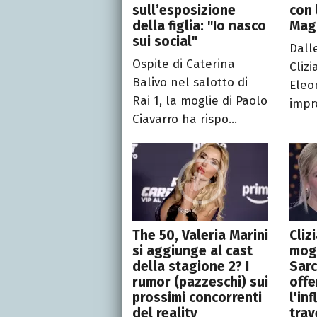
sull’esposizione
con 
della figlia: "Io nasco
Maga
sui social"
Dall
Ospite di Caterina
Clizi
Balivo nel salotto di
Eleo
Rai 1, la moglie di Paolo
impro
Ciavarro ha rispo...
The 50, Valeria Marini
Cliz
si aggiunge al cast
mogl
della stagione 2? I
Sarc
rumor (pazzeschi) sui
off
prossimi concorrenti
l'in
del reality
trav