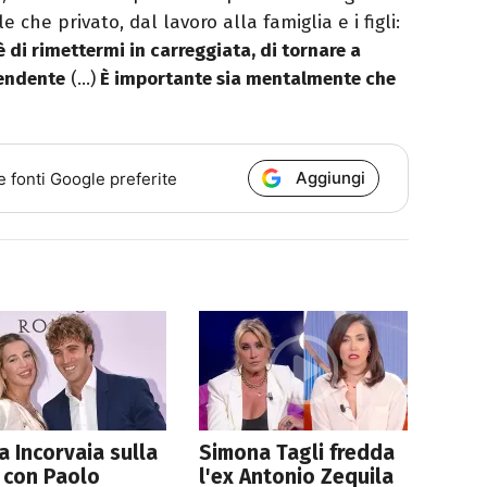
e che privato, dal lavoro alla famiglia e i figli:
è di rimettermi in carreggiata, di tornare a
pendente
(…)
È importante sia mentalmente che
Aggiungi
e fonti Google preferite
ia Incorvaia sulla
Simona Tagli fredda
i con Paolo
l'ex Antonio Zequila