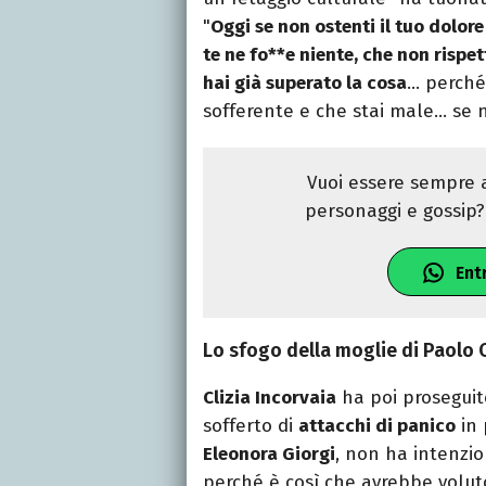
"
Oggi se non ostenti il tuo dolore
te ne fo**e niente, che non rispet
hai già superato la cosa
… perché 
sofferente e che stai male… se n
Vuoi essere sempre a
personaggi e gossip? 
Ent
Lo sfogo della moglie di Paolo C
Clizia Incorvaia
ha poi proseguit
sofferto di
attacchi di panico
in 
Eleonora Giorgi
, non ha intenzio
perché è così che avrebbe voluto