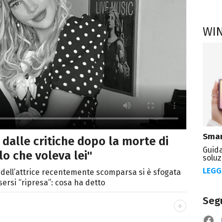
WI
Smar
a dalle critiche dopo la morte di
Guida
lo che voleva lei"
soluz
LEGG
 dell’attrice recentemente scomparsa si è sfogata
sersi “ripresa”: cosa ha detto
Segu