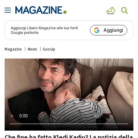
Aggiungi
Libero Magazine
alle tue fonti
Aggiungi
Google preferite
Magazine
News
Gossip
Che fine ha fatto Kledi Kadiu? La notizia della