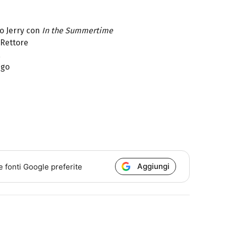
o Jerry con
In the Summertime
 Rettore
a
ngo
Aggiungi
e fonti Google preferite