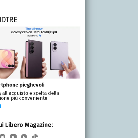
NDTRE
tphone pieghevoli
 all'acquisto e scelta della
ione più conveniente
I
i Libero Magazine: