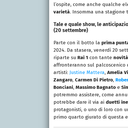
l’ospite, come anche qualche e
varietà
. Insomma una stagione t
Tale e quale show, le anticipazio
(20 settembre)
Parte con il botto la
prima punt
2024. Da stasera, venerdì 20 set
riparte su
Rai 1
con tante
novità
affronteranno sul palcoscenico 
artisti:
Justine Mattera
,
Amelia
V
Zangaro
,
Carmen Di
Pietro
,
Robe
Bonciani
,
Massimo Bagnato
e
Sim
potremmo assistere, come annu
potrebbe dare il via ai
duetti
ine
protagonisti, o uno di loro con 
primo quarto giurato di questa e