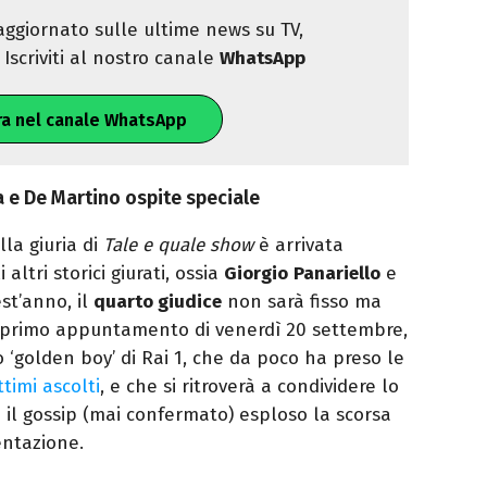
ggiornato sulle ultime news su TV,
Iscriviti al nostro canale
WhatsApp
ra nel canale WhatsApp
a e De Martino ospite speciale
lla giuria di
Tale e quale show
è arrivata
i altri storici giurati, ossia
Giorgio
Panariello
e
est’anno, il
quarto giudice
non sarà fisso ma
l primo appuntamento di venerdì 20 settembre,
vo ‘golden boy’ di Rai 1, che da poco ha preso le
ttimi ascolti
, e che si ritroverà a condividere lo
 il gossip (mai confermato) esploso la scorsa
entazione.