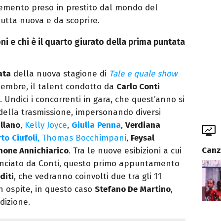
lemento preso in prestito dal mondo del
utta nuova e da scoprire.
ni e chi è il quarto giurato della prima puntata
ata
della nuova stagione di
Tale e quale show
tembre, il talent condotto da
Carlo Conti
. Undici i concorrenti in gara, che quest’anno si
della trasmissione, impersonando diversi
illano
,
Kelly Joyce
,
Giulia
Penna
,
Verdiana
rto
Ciufoli
,
Thomas Bocchimpani
,
Feysal
Canz
one Annichiarico
. Tra le nuove esibizioni a cui
nciato da Conti, questo primo appuntamento
diti
, che vedranno coinvolti due tra gli 11
un ospite, in questo caso
Stefano De
Martino
,
dizione.