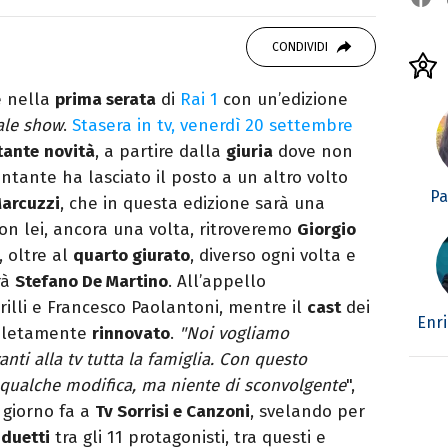
o mancare, il silenzio, il mare e Il Libro
omodino, insieme a un romanzo di Zafon.
CONDIVIDI
e nella
prima serata
di
Rai 1
con un’edizione
ale show
.
Stasera in tv, venerdì 20 settembre
tante
novità
, a partire dalla
giuria
dove non
antante ha lasciato il posto a un altro volto
Pa
arcuzzi
, che in questa edizione sarà una
n lei, ancora una volta, ritroveremo
Giorgio
, oltre al
quarto giurato
, diverso ogni volta e
rà
Stefano De Martino
. All’appello
lli e Francesco Paolantoni, mentre il
cast
dei
Enr
pletamente
rinnovato
.
"Noi vogliamo
ti alla tv tutta la famiglia. Con questo
 qualche modifica, ma niente di sconvolgente
",
 giorno fa a
Tv Sorrisi e Canzoni
, svelando per
:
duetti
tra gli 11 protagonisti, tra questi e