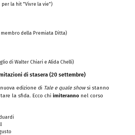
er la hit "Vivre la vie")
x membro della Premiata Ditta)
lio di Walter Chiari e Alida Chelli)
imitazioni di stasera (20 settembre)
nuova edizione di
Tale e quale show
si stanno
are la sfida. Ecco chi
imiteranno
nel corso
nduardi
l
gusto