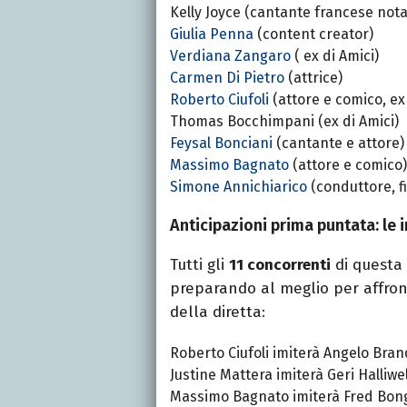
Kelly Joyce (cantante francese nota p
Giulia Penna
(content creator)
Verdiana Zangaro
( ex di Amici)
Carmen Di Pietro
(attrice)
Roberto Ciufoli
(attore e comico, e
Thomas Bocchimpani (ex di Amici)
Feysal Bonciani
(cantante e attore)
Massimo Bagnato
(attore e comico)
Simone Annichiarico
(conduttore, fig
Anticipazioni prima puntata: le 
Tutti gli
11 concorrenti
di questa 
preparando al meglio per affront
della diretta:
Roberto Ciufoli imiterà Angelo Bra
Justine Mattera imiterà Geri Halliwel
Massimo Bagnato imiterà Fred Bon