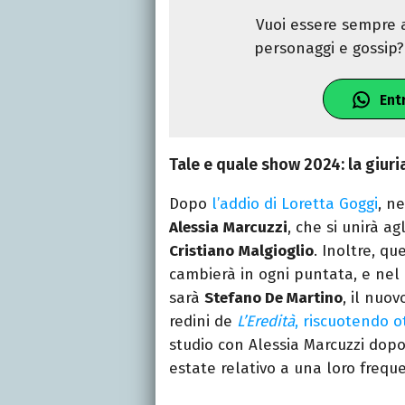
Vuoi essere sempre a
personaggi e gossip? 
Ent
Tale e quale show 2024: la giuri
Dopo
l’addio di Loretta Goggi
, ne
Alessia
Marcuzzi
, che si unirà agl
Cristiano
Malgioglio
. Inoltre, qu
cambierà in ogni puntata, e ne
sarà
Stefano De Martino
, il nuo
redini de
L’Eredità
, riscuotendo o
studio con Alessia Marcuzzi dopo
estate relativo a una loro frequ