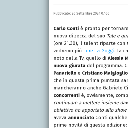
Nella mia vita non posson
dell'inquietudine sul c
Pubblicato:
20 Settembre 2024 07:00
Carlo
Conti
è pronto per tornar
nuova di zecca del suo
Tale e qu
(ore 21.30), il talent riparte con
vedremo più
Loretta Goggi
. La c
noto della Tv, quello di
Alessia
M
nuova
giurata
del programma. Co
Panariello
e
Cristiano
Malgioglio
che in questa prima puntata sa
mancheranno anche Gabriele Ciri
concorrenti
è, ovviamente, com
continuare a mettere insieme davan
obiettivo ho apportato allo show
aveva
annunciato
Conti qualche
prime novità di questa edizione