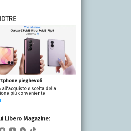
NDTRE
tphone pieghevoli
 all'acquisto e scelta della
ione più conveniente
I
i Libero Magazine: