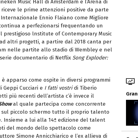
neken Music Hall di Amsterdam e l’Arena di
 riceve le prime attenzioni positive da parte
o Internazionale Ennio Flaiano come Migliore
continua a perfezionarsi frequentando un
l prestigioso lnstitute of Contemporary Music
d altri progetti, a partire dal 2018 canta per
am nelle partite allo stadio di Wembley e nel
serie documentario di Netflix
Song Exploder:
i è apparso come ospite in diversi programmi
i Geppi Cucciari e
I fatti vostri
di Tiberio
Gran
ti più recenti dell’artista c’è invece il
 Show
al quale partecipa come concorrente
sul piccolo schermo tutto il proprio talento
Insieme a lui alla 14ª edizione del talent
oti del mondo dello spettacolo come
duttore Simone Annicchiarico e l’ex allieva di