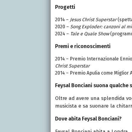
Progetti
2014 –
Jesus Christ Superstar
(spetta
2020 –
Song Exploder: canzoni al m
2024 –
Tale e Quale Show
(programm
Premi e riconoscimenti
2014 – Premio Internazionale Ennio
Christ Superstar
2014 – Premio Apulia come Miglior
Feysal Bonciani suona qualche 
Oltre ad avere una splendida v
musicista e sa suonare la chitarr
Dove abita Feysal Bonciani?
Feysal
Bonciani abita a Londra.