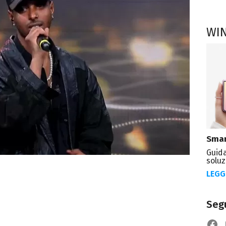
WI
Smar
Guida
soluz
LEGG
Segu