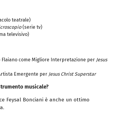
colo teatrale)
icroscopio
(serie tv)
a televisivo)
 Flaiano come Migliore Interpretazione per
Jesus
 Artista Emergente per
Jesus Christ Superstar
strumento musicale?
oce
Feysal
Bonciani è anche un ottimo
a.