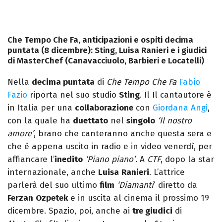
Che Tempo Che Fa, anticipazioni e ospiti decima
puntata (8 dicembre): Sting, Luisa Ranieri e i giudici
di MasterChef (Canavacciuolo, Barbieri e Locatelli)
Nella
decima puntata
di
Che Tempo Che Fa
Fabio
Fazio
riporta nel suo studio
Sting
. Il Il cantautore è
in Italia per una
collaborazione
con
Giordana Angi
,
con la quale ha
duettato
nel
singolo
‘Il nostro
amore’
, brano che canteranno anche questa sera e
che è appena uscito in radio e in video venerdì, per
affiancare l’
inedito
‘Piano piano’
. A
CTF
, dopo la star
internazionale, anche
Luisa
Ranieri
. L’attrice
parlerà del suo ultimo
film
‘Diamanti
‘ diretto da
Ferzan
Ozpetek
e in uscita al cinema il prossimo 19
dicembre. Spazio, poi, anche ai
tre giudici
di