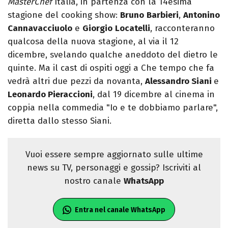
MasterChef
Italia, in partenza con la 14esima
stagione del cooking show:
Bruno
Barbieri
,
Antonino
Cannavacciuolo
e
Giorgio
Locatelli
, racconteranno
qualcosa della nuova stagione, al via il 12
dicembre, svelando qualche aneddoto del dietro le
quinte. Ma il cast di ospiti oggi a Che tempo che fa
vedrà altri due pezzi da novanta,
Alessandro Siani
e
Leonardo Pieraccioni
, dal 19 dicembre al cinema in
coppia nella commedia "Io e te dobbiamo parlare",
diretta dallo stesso Siani.
Vuoi essere sempre aggiornato sulle ultime
news su TV, personaggi e gossip? Iscriviti al
nostro canale
WhatsApp
Entra nel canale WhatsApp