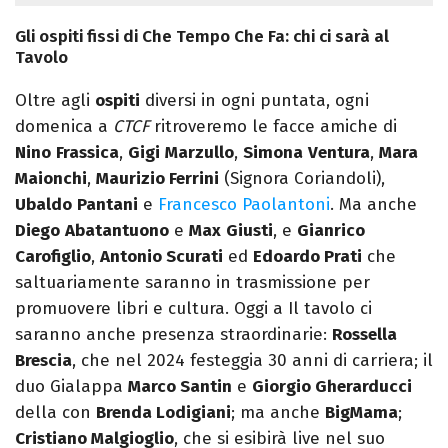
Gli ospiti fissi di Che Tempo Che Fa: chi ci sarà al
Tavolo
Oltre agli
ospiti
diversi in ogni puntata, ogni
domenica a
CTCF
ritroveremo le facce amiche di
Nino
Frassica
,
Gigi
Marzullo
,
Simona
Ventura
,
Mara
Maionchi
,
Maurizio Ferrini
(Signora Coriandoli),
Ubaldo
Pantani
e
Francesco Paolantoni
. Ma anche
Diego
Abatantuono
e
Max
Giusti
, e
Gianrico
Carofiglio
,
Antonio Scurati
ed
Edoardo Prati
che
saltuariamente saranno in trasmissione per
promuovere libri e cultura. Oggi a Il tavolo ci
saranno anche presenza straordinarie:
Rossella
Brescia
, che nel 2024 festeggia 30 anni di carriera; il
duo Gialappa
Marco Santin
e
Giorgio Gherarducci
della con
Brenda Lodigiani
; ma anche
BigMama
;
Cristiano Malgioglio
, che si esibirà live nel suo