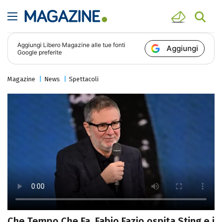
Aggiungi
Libero Magazine
alle tue fonti
Aggiungi
Google preferite
Magazine
News
Spettacoli
Che Tempo Che Fa, Fabio Fazio ospita Sting e i