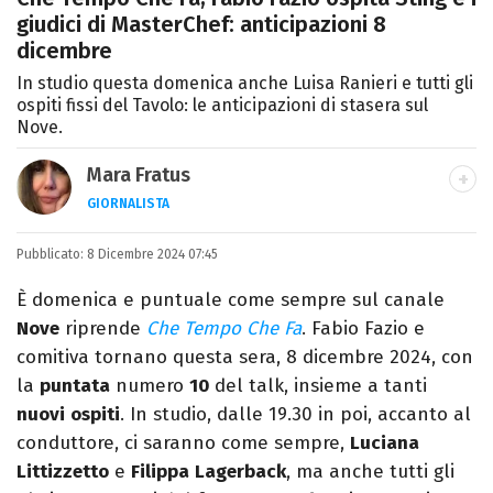
giudici di MasterChef: anticipazioni 8
dicembre
In studio questa domenica anche Luisa Ranieri e tutti gli
ospiti fissi del Tavolo: le anticipazioni di stasera sul
Nove.
Mara Fratus
GIORNALISTA
Nella mia vita non possono mancare, il
Pubblicato:
8 Dicembre 2024 07:45
silenzio, il mare e Il Libro dell'inquietudine
sul comodino, insieme a un romanzo di
È domenica e puntuale come sempre sul canale
Zafon.
Nove
riprende
Che Tempo Che Fa
. Fabio Fazio e
comitiva tornano questa sera, 8 dicembre 2024, con
la
puntata
numero
10
del talk, insieme a tanti
nuovi
ospiti
. In studio, dalle 19.30 in poi, accanto al
conduttore, ci saranno come sempre,
Luciana
Littizzetto
e
Filippa
Lagerback
, ma anche tutti gli