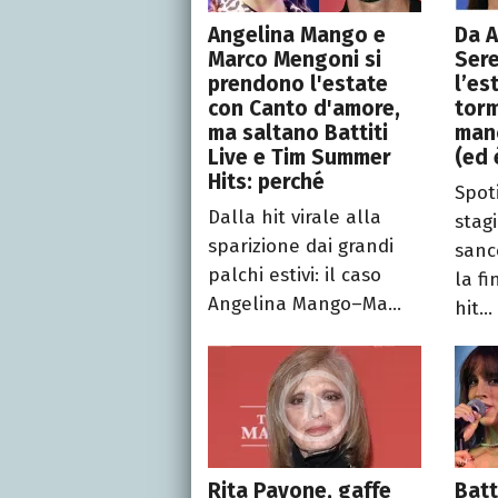
Angelina Mango e
Da 
Marco Mengoni si
Sere
prendono l'estate
l’es
con Canto d'amore,
tor
ma saltano Battiti
manc
Live e Tim Summer
(ed 
Hits: perché
Spot
Dalla hit virale alla
stag
sparizione dai grandi
sanc
palchi estivi: il caso
la fi
Angelina Mango–Ma...
hit...
Rita Pavone, gaffe
Batt