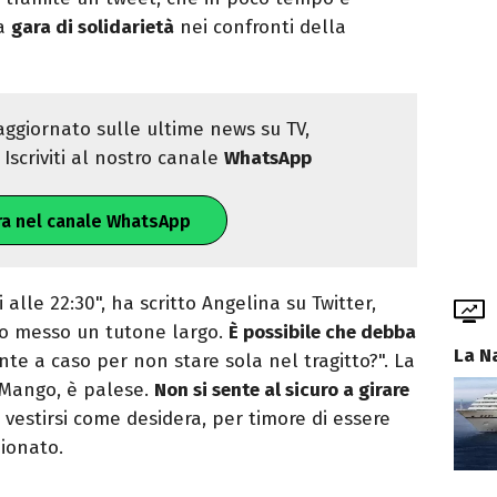
na
gara di solidarietà
nei confronti della
ggiornato sulle ultime news su TV,
Iscriviti al nostro canale
WhatsApp
ra nel canale WhatsApp
alle 22:30", ha scritto Angelina su Twitter,
ho messo un tutone largo.
È possibile che debba
La N
te a caso per non stare sola nel tragitto?". La
a Mango, è palese.
Non si sente al sicuro a girare
estirsi come desidera, per timore di essere
ionato.