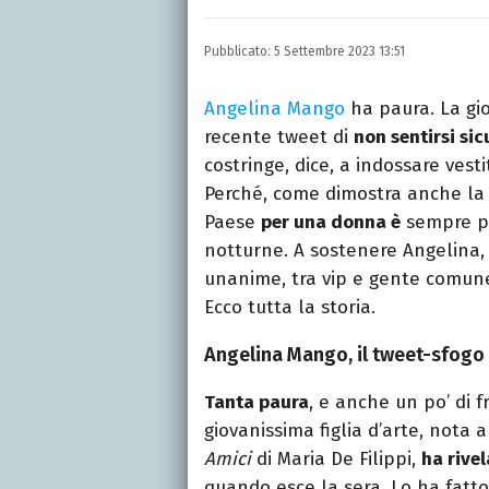
Autore, giornalista, cant
appassionato di cinema,
Pubblicato:
5 Settembre 2023 13:51
gatti.
Angelina Mango
ha paura. La gi
recente tweet di
non sentirsi sic
costringe, dice, a indossare vesti
Perché, come dimostra anche la t
Paese
per una donna è
sempre p
notturne. A sostenere Angelina, d
unanime, tra vip e gente comu
Ecco tutta la storia.
Angelina Mango, il tweet-sfogo 
Tanta paura
, e anche un po’ di 
giovanissima figlia d’arte, nota 
Amici
di Maria De Filippi,
ha rive
quando esce la sera. Lo ha fatt