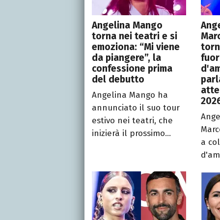
Angelina Mango
Ang
torna nei teatri e si
Mar
emoziona: “Mi viene
torn
da piangere”, la
fuor
confessione prima
d'am
del debutto
parl
atte
Angelina Mango ha
202
annunciato il suo tour
Ange
estivo nei teatri, che
Marc
inizierà il prossimo...
a co
d'amo