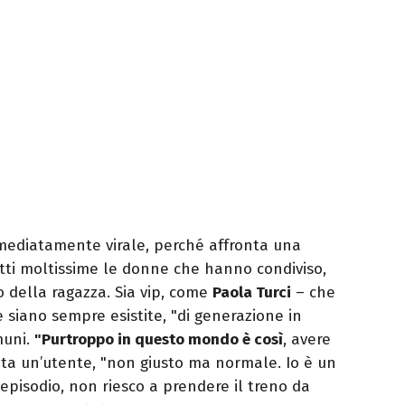
ediatamente virale, perché affronta una
atti moltissime le donne che hanno condiviso,
o della ragazza. Sia vip, come
Paola Turci
– che
siano sempre esistite, "di generazione in
muni.
"Purtroppo in questo mondo è così
, avere
a un’utente, "non giusto ma normale. Io è un
pisodio, non riesco a prendere il treno da