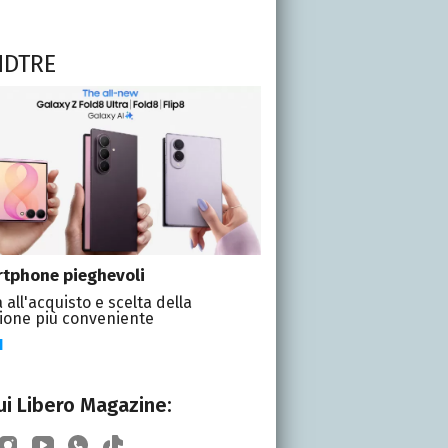
NDTRE
tphone pieghevoli
 all'acquisto e scelta della
ione più conveniente
I
i Libero Magazine: