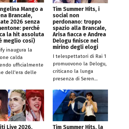
Angelina Mango a
Tim Summer Hits, i
na Brancale,
social non
tate 2026 senza
perdonano: troppo
mentone: perché
spazio alla Brancale,
a la hit assoluta
Arisa fiacca e Andrea
è meglio così)
Delogu finisce nel
mirino degli elogi
ify inaugura la
I telespettatori di Rai 1
ione calda
promuovono la Delogu,
endo ufficialmente
criticano la lunga
ne dell'era delle
presenza di Seren...
iti Live 2026,
Tim Summer Hits, la