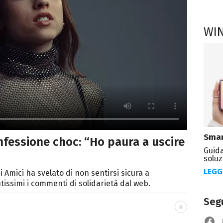
WI
Smar
fessione choc: “Ho paura a uscire
Guida
soluz
LEGG
i Amici ha svelato di non sentirsi sicura a
tissimi i commenti di solidarietà dal web.
Segu