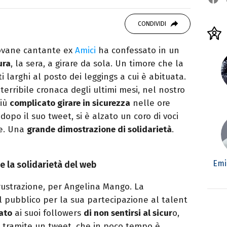
autore. Laureato in Letterature Straniere, è
 poesia e Shakespeare. Scrive canzoni e ama i
CONDIVIDI
ovane cantante ex
Amici
ha confessato in un
ura
, la sera, a girare da sola. Un timore che la
ti larghi al posto dei leggings a cui è abituata.
erribile cronaca degli ultimi mesi, nel nostro
iù
complicato girare in sicurezza
nelle ore
opo il suo tweet, si è alzato un coro di voci
ne. Una
grande dimostrazione di solidarietà
.
Emi
e la solidarietà del web
frustrazione, per Angelina Mango. La
al pubblico per la sua partecipazione al talent
lato
ai suoi followers
di non sentirsi al sicur
o,
o tramite un tweet, che in poco tempo è