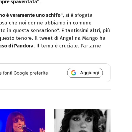
empre spaventata"
.
amo è veramente uno schifo"
, si è sfogata
a cosa che noi donne abbiamo in comune
e in questa sensazione". E tantissimi altri, più
 questo tenore. Il tweet di Angelina Mango ha
aso di Pandora
. Il tema è cruciale. Parlarne
Aggiungi
e fonti Google preferite