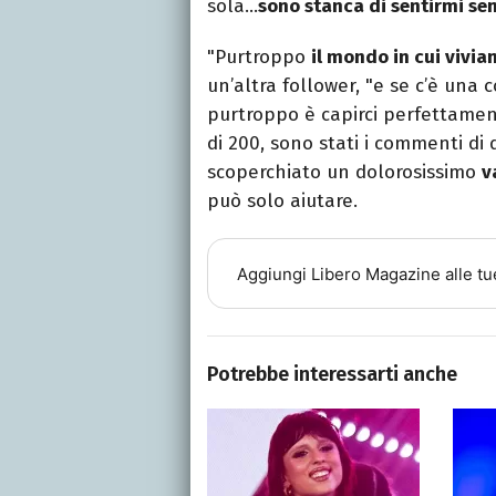
sola…
sono stanca di sentirmi s
"Purtroppo
il mondo in cui vivi
un’altra follower, "e se c’è un
purtroppo è capirci perfettament
di 200, sono stati i commenti di
scoperchiato un dolorosissimo
v
può solo aiutare.
Aggiungi
Libero Magazine
alle tu
Potrebbe interessarti anche