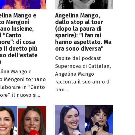
elina Mango e
Angelina Mango,
co Mengoni
dallo stop al tour
ano insieme,
(dopo la paura di
i “Canto
sparire): "I fan mi
ore”: di cosa
hanno aspettato. Ma
a il duetto più
ora sono diversa"
so dell'estate
Ospite del podcast
6
Supernova di Cattelan,
lina Mango e
Angelina Mango
o Mengoni tornano
racconta il suo anno di
llaborare in "Canto
pau...
re", il nuovo si...