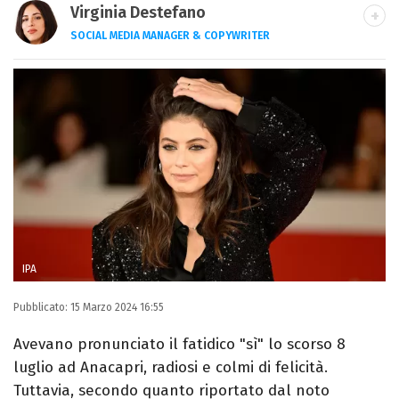
Virginia Destefano
SOCIAL MEDIA MANAGER & COPYWRITER
Una passione smisurata per le serie TV.
Laurea in Cinema, Televisione e New Media,
videomaking e scrittura sono il mio
passatempo preferito.
IPA
Pubblicato:
15 Marzo 2024 16:55
Avevano pronunciato il fatidico "sì" lo scorso 8
luglio ad Anacapri, radiosi e colmi di felicità.
Tuttavia, secondo quanto riportato dal noto