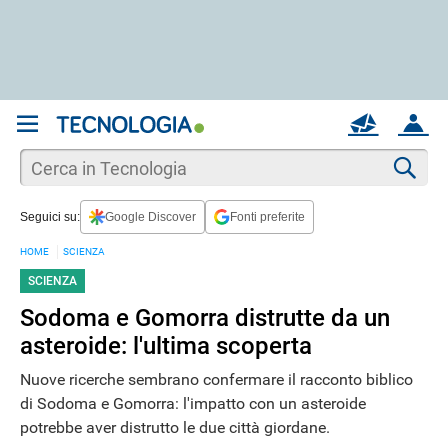
REGISTRATI
MAIL
ACCOUNT
Apri una nuova
MAIL
Cer
Seguici su:
Google Discover
Fonti preferite
AIUTO
HOME
SCIENZA
SCIENZA
Sodoma e Gomorra distrutte da un
asteroide: l'ultima scoperta
Nuove ricerche sembrano confermare il racconto biblico
di Sodoma e Gomorra: l'impatto con un asteroide
potrebbe aver distrutto le due città giordane.