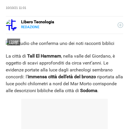
10/10/21 11:01
Libero Tecnologia
REDAZIONE
E-
Libero Tecnologia si occupa di tecnologia a 360°: novità e
MAIL
tendenze dal mondo tech, approfondimenti, guide e
123RF
tutorial, per un pubblico di principianti e di esperti, di
utenti privati, di PMI e professionisti. Qui trovate i nostri
articoli sul mondo Android e Apple, app e social, audio e
La città di
Tall El Hammam
, nella valle del Giordano, è
video, smartphone e wearable, domotica e gadget.
oggetto di scavi approfonditi da circa vent’anni. Le
evidenze portate alla luce dagli archeologi sembrano
concordi: l’
immensa città dell’età del bronzo
riportata alla
luce pochi chilometri a nord del Mar Morto corrisponde
alle descrizioni bibliche della città di
Sodoma
.