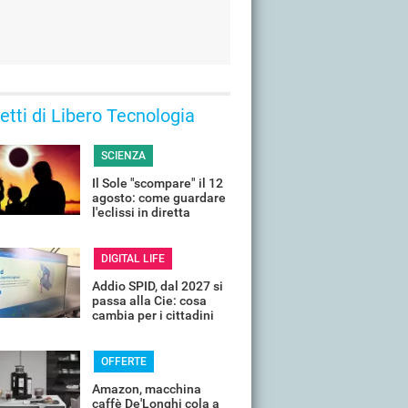
 letti di Libero Tecnologia
SCIENZA
Il Sole "scompare" il 12
agosto: come guardare
l'eclissi in diretta
streaming dall'Italia
DIGITAL LIFE
Addio SPID, dal 2027 si
passa alla Cie: cosa
cambia per i cittadini
OFFERTE
Amazon, macchina
caffè De'Longhi cola a