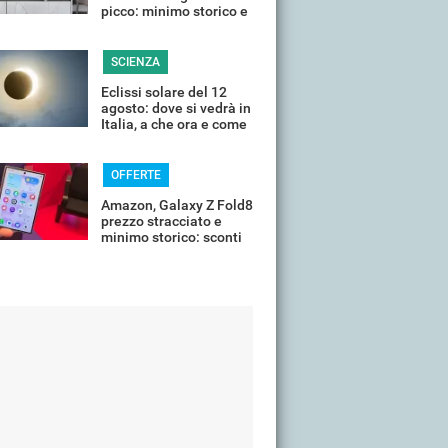
picco: minimo storico e
sconti all'80%
SCIENZA
Eclissi solare del 12
agosto: dove si vedrà in
Italia, a che ora e come
guardarla senza rischi
OFFERTE
Amazon, Galaxy Z Fold8
prezzo stracciato e
minimo storico: sconti
all'85%