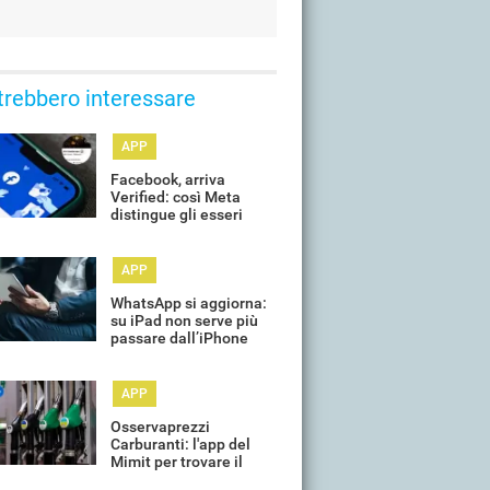
trebbero interessare
APP
Facebook, arriva
Verified: così Meta
distingue gli esseri
umani (e contrasta i
profili AI)
APP
WhatsApp si aggiorna:
su iPad non serve più
passare dall’iPhone
APP
Osservaprezzi
Carburanti: l'app del
Mimit per trovare il
meno caro funziona?