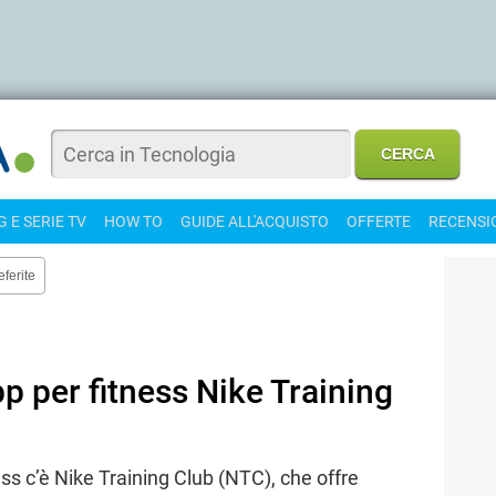
 E SERIE TV
HOW TO
GUIDE ALL'ACQUISTO
OFFERTE
RECENSI
eferite
pp per fitness Nike Training
ess c’è Nike Training Club (NTC), che offre