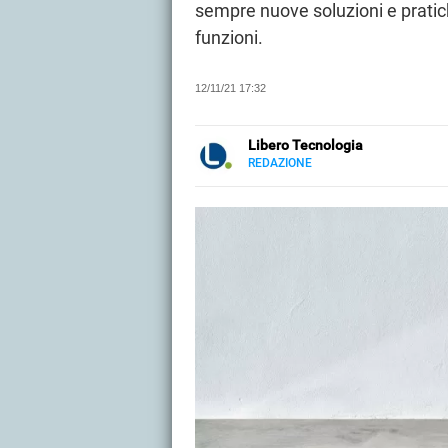
sempre nuove soluzioni e pratic
funzioni.
12/11/21 17:32
Libero Tecnologia
REDAZIONE
E-
Libero Tecnologia si occupa di t
MAIL
approfondimenti, guide e tutorial, 
PMI e professionisti. Qui trovate 
audio e video, smartphone e wea