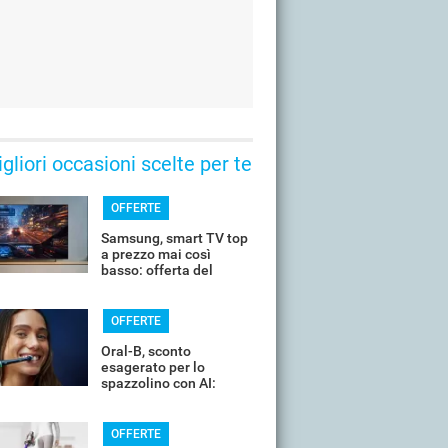
gliori occasioni scelte per te
OFFERTE
Samsung, smart TV top
a prezzo mai così
basso: offerta del
giorno
OFFERTE
Oral-B, sconto
esagerato per lo
spazzolino con AI:
costa pochissimo
OFFERTE