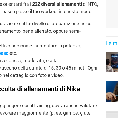
orientarti fra i
222 diversi allenamenti
di NTC,
e passo passo il tuo workout in questo modo:
tazione sul tuo livello di preparazione fisico-
allenamento, bene allenato, oppure semi-
Le mi
ettivo personale: aumentare la potenza,
peso
etc.
orzo: bassa, moderata, o alta.
 ciascuno della durata di 15, 30 o 45 minuti. Ogni
 nel dettaglio con foto e video.
olta di allenamenti di Nike
ggiungere con il training, dovrai anche valutare
i lavorare maggiormente (p. es. gambe, glutei,