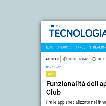
LIBERO
NEWS
ANDROID
APPLE
STREAMING
Seguici su:
Google Discover
Fonti pr
HOME
APP
APP
Funzionalità dell'a
Club
Fra le app specializzate nel fitn