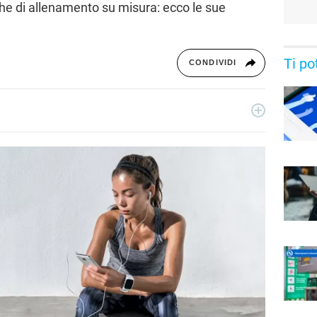
he di allenamento su misura: ecco le sue
Ti po
CONDIVIDI
ecnologia a 360°: novità e tendenze dal mondo tech,
per un pubblico di principianti e di esperti, di utenti privati, di
i nostri articoli sul mondo Android e Apple, app e social,
rable, domotica e gadget.