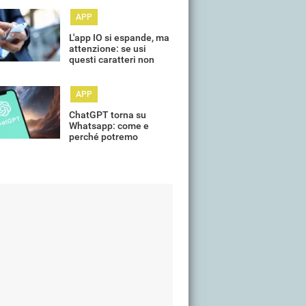
APP
L'app IO si espande, ma
attenzione: se usi
questi caratteri non
puoi caricare la patente
APP
ChatGPT torna su
Whatsapp: come e
perché potremo
utilizzarlo?