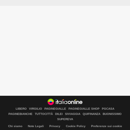
LIBERO
VIRGILIO
PAGINEGIALLE
PAGINEGIALLE SHOP
PGCASA
PAGINEBIANCHE
TUTTOCITTÀ
DILEI
SIVIAGGIA
QUIFINANZA
BUONISSIMO
SUPEREVA
Chi siamo
Note Legali
Privacy
Cookie Policy
Preferenze sui cookie