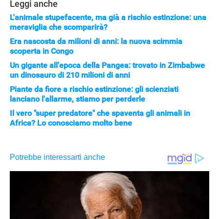
Leggi anche
L'animale stupefacente, ma già a rischio estinzione: una
meraviglia che scomparirà?
Era nascosta da milioni di anni: la nuova scimmia
scoperta in Congo
Un gigante all'epoca della Pangea: trovato in Zimbabwe
un dinosauro di 210 milioni di anni
Piante da fiore a rischio estinzione: gli scienziati
lanciano l'allarme, stiamo per perderle
Il vero "super predatore" che spaventa gli animali in
Africa? Lo conosciamo molto bene
APPLE