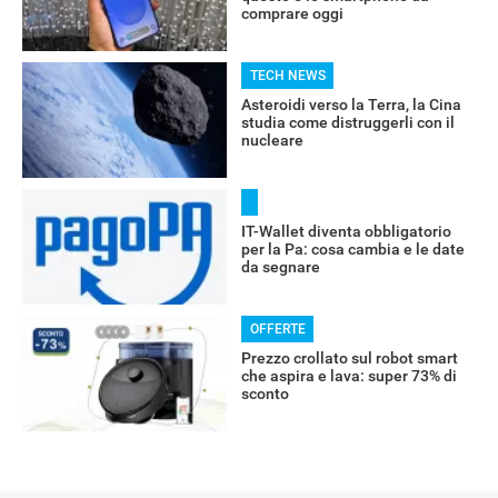
comprare oggi
TECH NEWS
RECENSIONI
Asteroidi verso la Terra, la Cina
studia come distruggerli con il
nucleare
IT-Wallet diventa obbligatorio
per la Pa: cosa cambia e le date
da segnare
OFFERTE
Prezzo crollato sul robot smart
che aspira e lava: super 73% di
sconto