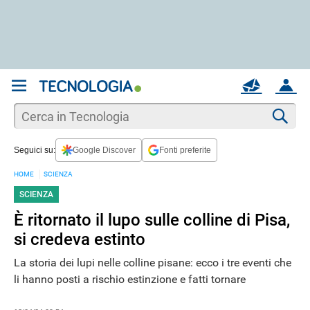
REGISTRATI
MAIL
ACCOUNT
Apri una nuova
MAIL
Cer
Seguici su:
Google Discover
Fonti preferite
AIUTO
HOME
SCIENZA
SCIENZA
È ritornato il lupo sulle colline di Pisa,
si credeva estinto
La storia dei lupi nelle colline pisane: ecco i tre eventi che
li hanno posti a rischio estinzione e fatti tornare