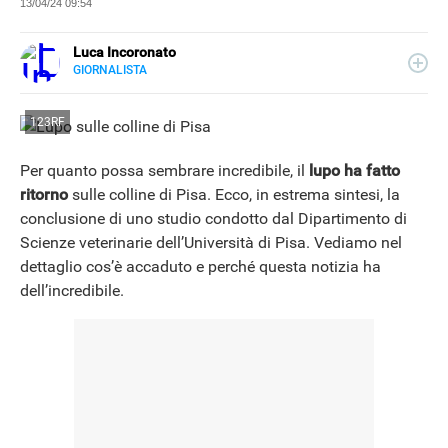
13/04/24 09:54
Luca Incoronato
GIORNALISTA
E-
Giornalista pubblicista ed esperto copywriter, ho
MAIL
accumulato esperienze in TV, redazioni giornalistiche
LINKEDIN
123RF
fisiche e online, così come in TV, come autore, giornalista
e copywriter. Per Libero Tecnologia scrivo nella sezione
Scienza.
Per quanto possa sembrare incredibile, il
lupo ha fatto
ritorno
sulle colline di Pisa. Ecco, in estrema sintesi, la
conclusione di uno studio condotto dal Dipartimento di
Scienze veterinarie dell’Università di Pisa. Vediamo nel
dettaglio cos’è accaduto e perché questa notizia ha
dell’incredibile.