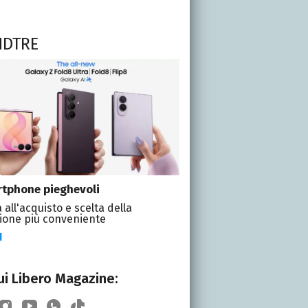
NDTRE
tphone pieghevoli
 all'acquisto e scelta della
ione più conveniente
I
i Libero Magazine: