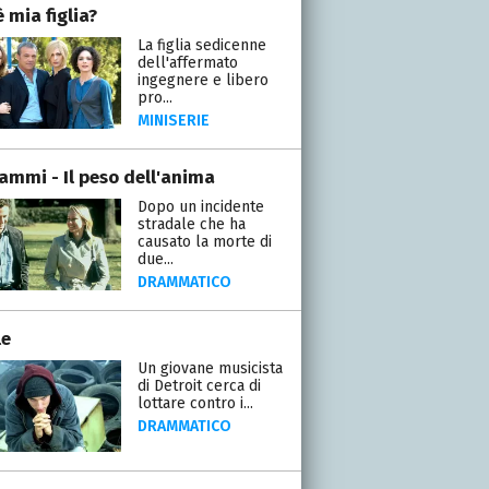
 mia figlia?
La figlia sedicenne
dell'affermato
ingegnere e libero
pro...
MINISERIE
rammi - Il peso dell'anima
Dopo un incidente
stradale che ha
causato la morte di
due...
DRAMMATICO
le
Un giovane musicista
di Detroit cerca di
lottare contro i...
DRAMMATICO