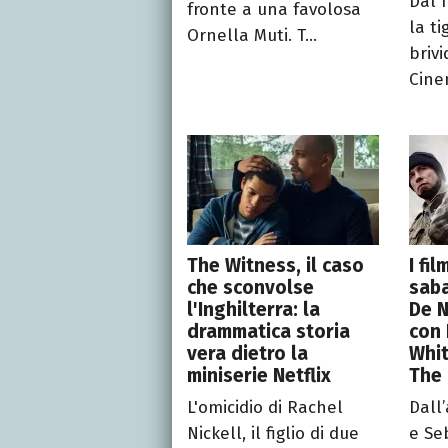
Dal f
fronte a una favolosa
la ti
Ornella Muti. T...
brivi
Cine
The Witness, il caso
I fi
che sconvolse
saba
l'Inghilterra: la
De N
drammatica storia
con 
vera dietro la
Whi
miniserie Netflix
The
L'omicidio di Rachel
Dall
Nickell, il figlio di due
e Se