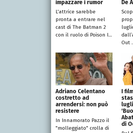
impazzare i rumor
De A
L'attrice sarebbe
Scopr
pronta a entrare nel
prop
cast di The Batman 2
lugli
con il ruolo di Poison I...
dall
Out .
Adriano Celentano
I fi
costretto ad
stas
arrendersi: non può
lugl
resistere
'Buo
Abat
In Innamorato Pazzo il
di O
"molleggiato" crolla di