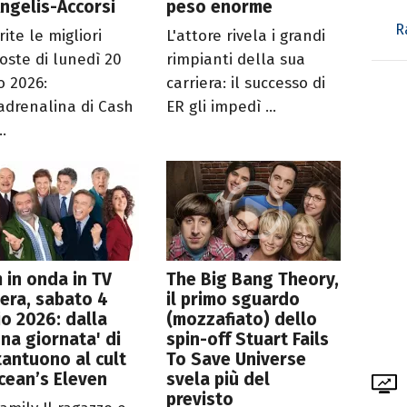
ngelis-Accorsi
peso enorme
R
ite le migliori
L'attore rivela i grandi
oste di lunedì 20
rimpianti della sua
o 2026:
carriera: il successo di
’adrenalina di Cash
ER gli impedì ...
..
lm in onda in TV
The Big Bang Theory,
era, sabato 4
il primo sguardo
io 2026: dalla
(mozzafiato) dello
na giornata' di
spin-off Stuart Fails
antuono al cult
To Save Universe
cean’s Eleven
svela più del
previsto