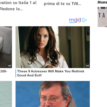
Mone
ation su Italia 1 al
prima di te su TV8...
Piedone lo...