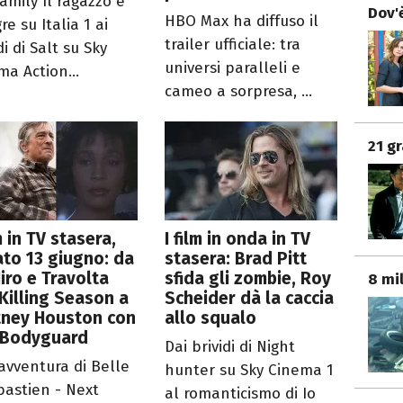
amily Il ragazzo e
Dov'è
HBO Max ha diffuso il
gre su Italia 1 ai
trailer ufficiale: tra
di di Salt su Sky
universi paralleli e
ma Action...
cameo a sorpresa, ...
21 g
lm in TV stasera,
I film in onda in TV
to 13 giugno: da
stasera: Brad Pitt
iro e Travolta
sfida gli zombie, Roy
8 mi
Killing Season a
Scheider dà la caccia
tney Houston con
allo squalo
 Bodyguard
Dai brividi di Night
’avventura di Belle
hunter su Sky Cinema 1
bastien - Next
al romanticismo di Io