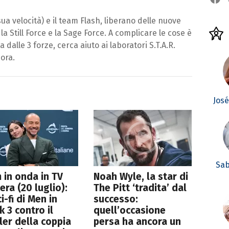
ua velocità) e il team Flash, liberano delle nuove
la Still Force e la Sage Force. A complicare le cose è
 dalle 3 forze, cerca aiuto ai laboratori S.T.A.R.
ora.
Jos
Sab
lm in onda in TV
Noah Wyle, la star di
era (20 luglio):
The Pitt ‘tradita’ dal
ci-fi di Men in
successo:
k 3 contro il
quell’occasione
ller della coppia
persa ha ancora un