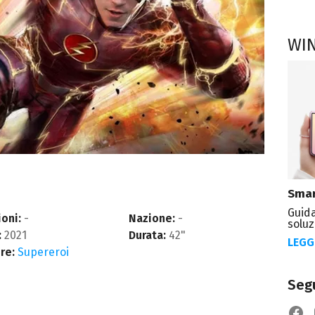
WI
Smar
Guida
oni:
-
Nazione:
-
soluz
:
2021
Durata:
42"
LEGG
re:
Supereroi
Segu