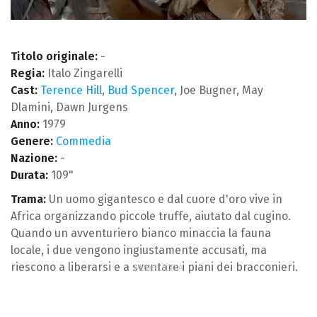
Titolo originale:
-
Regia:
Italo Zingarelli
Cast:
Terence Hill
,
Bud Spencer
, Joe Bugner, May
Dlamini, Dawn Jurgens
Anno:
1979
Genere:
Commedia
Nazione:
-
Durata:
109"
Trama:
Un uomo gigantesco e dal cuore d'oro vive in
Africa organizzando piccole truffe, aiutato dal cugino.
Quando un avventuriero bianco minaccia la fauna
locale, i due vengono ingiustamente accusati, ma
riescono a liberarsi e a sventare i piani dei bracconieri.