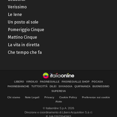
Verissimo
Le Iene
Un posto al sole
Pomeriggio Cinque
Mattino Cinque
La vita in diretta
Che tempo che fa
LIBERO
VIRGILIO
PAGINEGIALLE
PAGINEGIALLE SHOP
PGCASA
PAGINEBIANCHE
TUTTOCITTÀ
DILEI
SIVIAGGIA
QUIFINANZA
BUONISSIMO
SUPEREVA
Chi siamo
Note Legali
Privacy
Cookie Policy
Preferenze sui cookie
Aiuto
© Italiaonline S.p.A. 2026
Direzione e coordinamento di Libero Acquisition S.á r.l.
P. IVA 03970540963