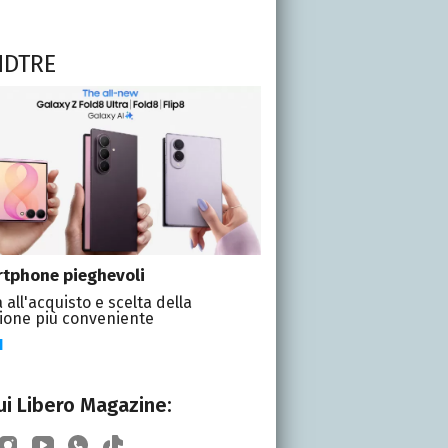
NDTRE
tphone pieghevoli
 all'acquisto e scelta della
ione più conveniente
I
i Libero Magazine: