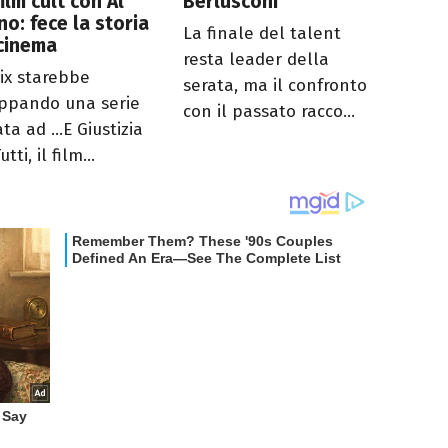
film cult con Al
Berlusconi
no: fece la storia
La finale del talent
cinema
resta leader della
lix starebbe
serata, ma il confronto
uppando una serie
con il passato racco...
ata ad ...E Giustizia
tti, il film...