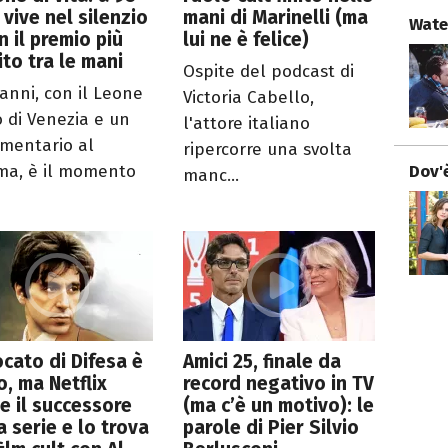
 vive nel silenzio
mani di Marinelli (ma
Wate
n il premio più
lui ne è felice)
to tra le mani
Ospite del podcast di
 anni, con il Leone
Victoria Cabello,
o di Venezia e un
l'attore italiano
mentario al
ripercorre una svolta
ma, è il momento
Dov'è
manc...
cato di Difesa è
Amici 25, finale da
to, ma Netflix
record negativo in TV
e il successore
(ma c’è un motivo): le
a serie e lo trova
parole di Pier Silvio