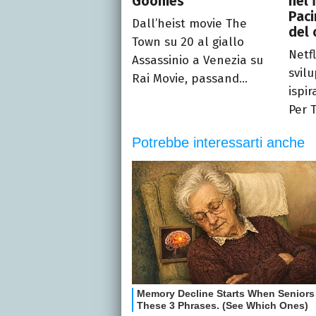
Goonies
nel 
Paci
Dall’heist movie The
del 
Town su 20 al giallo
Netf
Assassinio a Venezia su
svil
Rai Movie, passand...
ispir
Per Tu