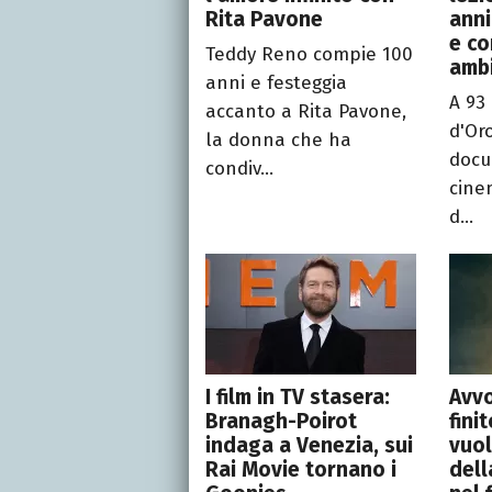
Rita Pavone
anni
e co
Teddy Reno compie 100
ambi
anni e festeggia
A 93
accanto a Rita Pavone,
d'Or
la donna che ha
docu
condiv...
cine
d...
I film in TV stasera:
Avvo
Branagh-Poirot
fini
indaga a Venezia, sui
vuol
Rai Movie tornano i
dell