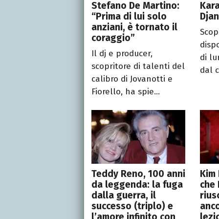
Stefano De Martino:
Kara
“Prima di lui solo
Dja
anziani, è tornato il
Scopr
coraggio”
disp
Il dj e producer,
di lu
scopritore di talenti del
dal c
calibro di Jovanotti e
Fiorello, ha spie...
Teddy Reno, 100 anni
Kim 
da leggenda: la fuga
che
dalla guerra, il
rius
successo (triplo) e
anco
l’amore infinito con
lezi