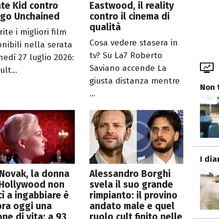
te Kid contro
Eastwood, il reality
ngo Unchained
contro il cinema di
qualità
ite i migliori film
Cosa vedere stasera in
onibili nella serata
tv? Su La7 Roberto
nedì 27 luglio 2026:
Saviano accende La
ult...
giusta distanza mentre
Non 
...
I dia
Novak, la donna
Alessandro Borghi
 Hollywood non
svela il suo grande
cì a ingabbiare è
rimpianto: il provino
ra oggi una
andato male e quel
one di vita: a 93
ruolo cult finito nelle