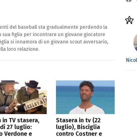
lenti del baseball sta gradualmente perdendo la
n sua figlia per incontrare un giovane giocatore
figlia si innamora di un giovane scout avversario,
la loro relazione.
Nicol
lm in TV stasera,
Stasera in tv (22
dì 27 luglio:
luglio), Bisciglia
o Verdone e
contro Costner e