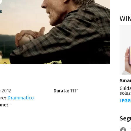
WI
Smar
Guida
:
2012
Durata:
111"
soluz
re:
Drammatico
LEGG
one:
-
Segu