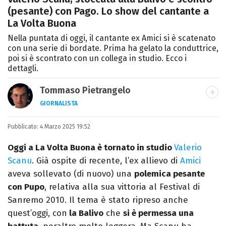
(pesante) con Pago. Lo show del cantante a
La Volta Buona
Nella puntata di oggi, il cantante ex Amici si è scatenato
con una serie di bordate. Prima ha gelato la conduttrice,
poi si è scontrato con un collega in studio. Ecco i
dettagli.
Tommaso Pietrangelo
GIORNALISTA
Autore, giornalista, cantautore. Laureato in
Pubblicato:
4 Marzo 2025 19:52
Letterature Straniere, è appassionato di
cinema, poesia e Shakespeare. Scrive
Oggi a La Volta Buona è tornato in studio
Valerio
canzoni e ama i gatti.
Scanu
. Già ospite di recente, l’ex allievo di
Amici
aveva sollevato (di nuovo) una
polemica pesante
con Pupo
, relativa alla sua vittoria al Festival di
Sanremo 2010. Il tema è stato ripreso anche
quest’oggi, con
la Balivo
che
si è permessa una