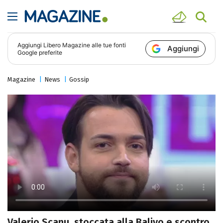
Aggiungi
Libero Magazine
alle tue fonti
Aggiungi
Google preferite
Magazine
News
Gossip
Valerio Scanu, stoccata alla Balivo e scontro