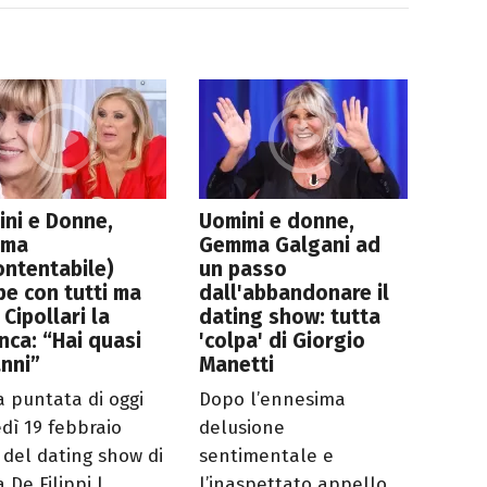
ni e Donne,
Uomini e donne,
mma
Gemma Galgani ad
ontentabile)
un passo
e con tutti ma
dall'abbandonare il
 Cipollari la
dating show: tutta
nca: “Hai quasi
'colpa' di Giorgio
nni”
Manetti
a puntata di oggi
Dopo l’ennesima
edì 19 febbraio
delusione
 del dating show di
sentimentale e
 De Filippi l...
l’inaspettato appello