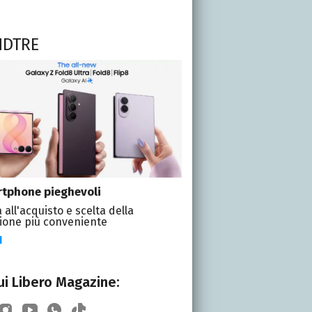
NDTRE
tphone pieghevoli
 all'acquisto e scelta della
ione più conveniente
I
i Libero Magazine: