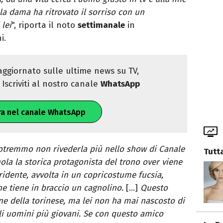
 la dama ha ritrovato il sorriso con un
lei
", riporta il noto
settimanale
in
i.
ggiornato sulle ultime news su TV,
Iscriviti al nostro canale
WhatsApp
ra nel canale WhatsApp
otremmo non rivederla più nello show di Canale
Tutt
la la storica protagonista del trono over viene
ridente, avvolta in un copricostume fucsia,
e tiene in braccio un cagnolino.
[…]
Questo
e della torinese, ma lei non ha mai nascosto di
gli uomini più giovani. Se con questo amico