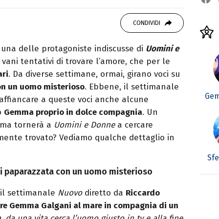
OOK
SITO
ditor e pubblicista mantovana, laureata in
CONDIVIDI
due libri all’attivo e ama la scrittura alla
 una delle protagoniste indiscusse di
Uomini e
e vani tentativi di trovare l’amore, che per le
ari
. Da diverse settimane, ormai, girano voci su
con un uomo misterioso
. Ebbene, il settimanale
Gem
d affiancare a queste voci anche alcune
o
Gemma proprio in dolce compagnia
. Un
emma tornerà a
Uomini e Donne
a cercare
mente trovato? Vediamo qualche dettaglio in
Sf
i paparazzata con un uomo misterioso
, il settimanale
Nuovo
diretto da
Riccardo
re Gemma Galgani al mare in compagnia di un
, da una vita cerca l’uomo giusto in tv e alla fine