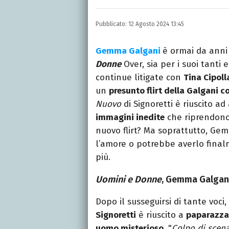
LINKEDIN
INSTAGRAM
FACEB
Scrittrice, copywriter, e
Pubblicato:
12 Agosto 2024 13:45
Lettere, Cinema e Tv. Ha 
follia.
Gemma Galgani
è ormai da anni
Donne
Over, sia per i suoi tanti 
continue litigate con
Tina Cipoll
un
presunto flirt della Galgani 
Nuovo
di Signoretti è riuscito a
immagini inedite
che riprendon
nuovo flirt? Ma soprattutto, G
l’amore o potrebbe averlo final
più.
Uomini e Donne
, Gemma Galgan
Dopo il susseguirsi di tante voci
Signoretti
è riuscito a
paparazza
uomo misterioso
. "
Colpo di scena