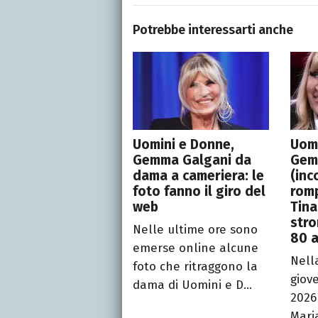
Potrebbe interessarti anche
Uomini e Donne,
Uomi
Gemma Galgani da
Ge
dama a cameriera: le
(inc
foto fanno il giro del
romp
web
Tina
stro
Nelle ultime ore sono
80 a
emerse online alcune
Nell
foto che ritraggono la
giov
dama di Uomini e D...
2026
Maria