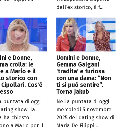
dell’ex storico, il f...
ni e Donne,
Uomini e Donne,
a crolla: le
Gemma Galgani
e a Mario e il
‘tradita’ e furiosa
o storico con
con una dama: “Non
 Cipollari. Cos'è
ti si può sentire”.
cesso
Torna Jakub
a puntata di oggi
Nella puntata di oggi
dating show, la
mercoledì 5 novembre
 ha chiesto
2025 del dating show di
ono a Mario per il
Maria De Filippi ...
.