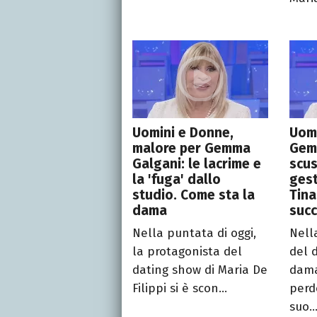
Uomini e Donne,
Uomi
malore per Gemma
Gemm
Galgani: le lacrime e
scus
la 'fuga' dallo
gest
studio. Come sta la
Tina
dama
suc
Nella puntata di oggi,
Nell
la protagonista del
del 
dating show di Maria De
dama
Filippi si è scon...
perd
suo..