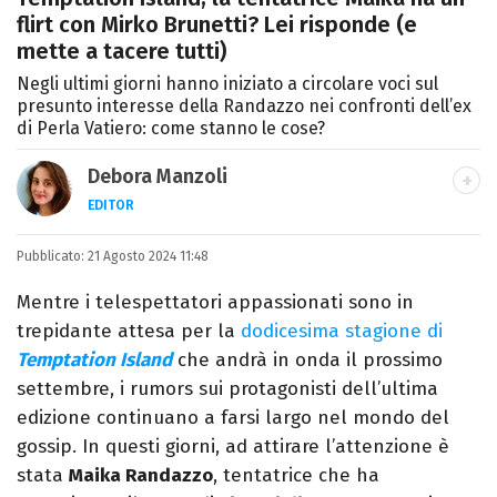
flirt con Mirko Brunetti? Lei risponde (e
mette a tacere tutti)
Negli ultimi giorni hanno iniziato a circolare voci sul
presunto interesse della Randazzo nei confronti dell’ex
di Perla Vatiero: come stanno le cose?
Debora Manzoli
EDITOR
LINKEDIN
INSTAGRAM
FACEBOOK
SITO
Pubblicato:
Scrittrice, copywriter, editor e pubblicista
21 Agosto 2024 11:48
mantovana, laureata in Lettere, Cinema e
Mentre i telespettatori appassionati sono in
Tv. Ha due libri all’attivo e ama la scrittura
trepidante attesa per la
dodicesima stagione di
alla follia.
Temptation Island
che andrà in onda il prossimo
settembre, i rumors sui protagonisti dell’ultima
edizione continuano a farsi largo nel mondo del
gossip. In questi giorni, ad attirare l’attenzione è
stata
Maika Randazzo
, tentatrice che ha