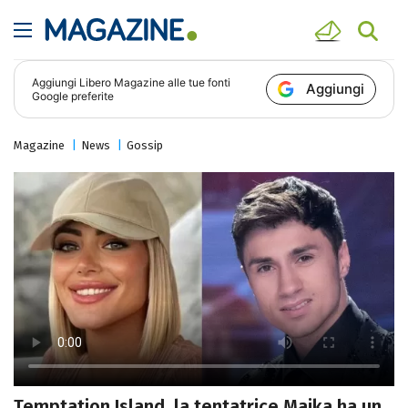
Aggiungi
Libero Magazine
alle tue fonti
Aggiungi
Google preferite
Magazine
News
Gossip
Temptation Island, la tentatrice Maika ha un