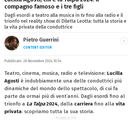
compagno famoso e i tre figli
Dagli esordi a teatro alla musica in tv fino alla radio e il
trionfo nel reality show di Diletta Leotta: tutta la storia e
la vita privata della conduttrice
Pietro Guerrini
CONTENT EDITOR
Laurea in Lettere, smania di viaggi e
Pubblicato:
26 Novembre 2024 10:54
passione per i cartoni (della pizza e della
Pixar).
Teatro, cinema, musica, radio e televisione:
Lucilla
Agosti
è indubbiamente una delle conduttrici più
dinamiche del mondo dello spettacolo, di cui fa
parte da ormai più di vent’anni. Dagli esordi fino al
trionfo a
La Talpa
2024
, dalla
carriera
fino alla
vita
privata
: scopriamo tutta la sua storia.