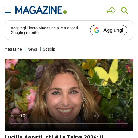
Aggiungi
Libero Magazine
alle tue fonti
Aggiungi
Google preferite
Magazine
News
Gossip
Lucilla Agosti, chi è la Talpa 2024: il