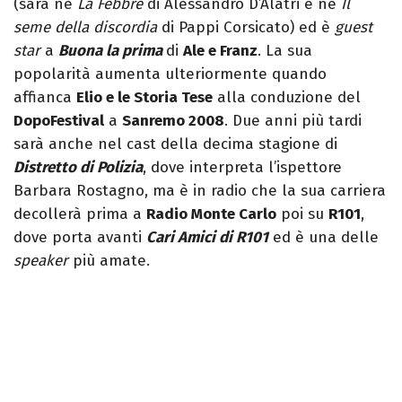
(sarà ne
La Febbre
di Alessandro D’Alatri e ne
Il
seme della discordia
di Pappi Corsicato) ed è
guest
star
a
Buona la prima
di
Ale e Franz
. La sua
popolarità aumenta ulteriormente quando
affianca
Elio e le Storia Tese
alla conduzione del
DopoFestival
a
Sanremo 2008
. Due anni più tardi
sarà anche nel cast della decima stagione di
Distretto di Polizia
, dove interpreta l’ispettore
Barbara Rostagno, ma è in radio che la sua carriera
decollerà prima a
Radio Monte Carlo
poi su
R101
,
dove porta avanti
Cari Amici di R101
ed è una delle
speaker
più amate.