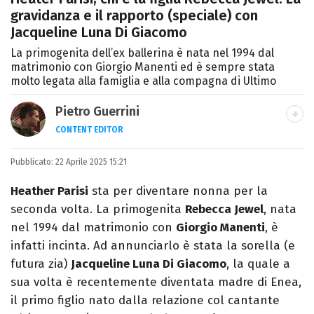
gravidanza e il rapporto (speciale) con
Jacqueline Luna Di Giacomo
La primogenita dell’ex ballerina è nata nel 1994 dal
matrimonio con Giorgio Manenti ed è sempre stata
molto legata alla famiglia e alla compagna di Ultimo
Pietro Guerrini
CONTENT EDITOR
Laurea in Lettere, smania di viaggi e
Pubblicato:
22 Aprile 2025 15:21
passione per i cartoni (della pizza e della
Pixar).
Heather Parisi
sta per diventare nonna per la
seconda volta. La primogenita
Rebecca Jewel
, nata
nel 1994 dal matrimonio con
Giorgio Manenti
, è
infatti incinta. Ad annunciarlo è stata la sorella (e
futura zia)
Jacqueline Luna Di Giacomo
, la quale a
sua volta è recentemente diventata madre di Enea,
il primo figlio nato dalla relazione col cantante