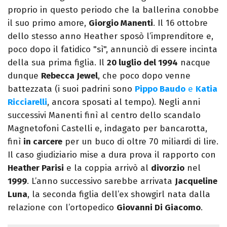
proprio in questo periodo che la ballerina conobbe
il suo primo amore,
Giorgio Manenti
. Il 16 ottobre
dello stesso anno Heather sposò l’imprenditore e,
poco dopo il fatidico "sì", annunciò di essere incinta
della sua prima figlia. Il
20 luglio del 1994
nacque
dunque
Rebecca Jewel
, che poco dopo venne
battezzata (i suoi padrini sono
Pippo Baudo
e
Katia
Ricciarelli
, ancora sposati al tempo). Negli anni
successivi Manenti finì al centro dello scandalo
Magnetofoni Castelli e, indagato per bancarotta,
finì
in carcere
per un buco di oltre 70 miliardi di lire.
Il caso giudiziario mise a dura prova il rapporto con
Heather Parisi
e la coppia arrivò al
divorzio
nel
1999
. L’anno successivo sarebbe arrivata
Jacqueline
Luna
, la seconda figlia dell’ex showgirl nata dalla
relazione con l’ortopedico
Giovanni Di Giacomo
.