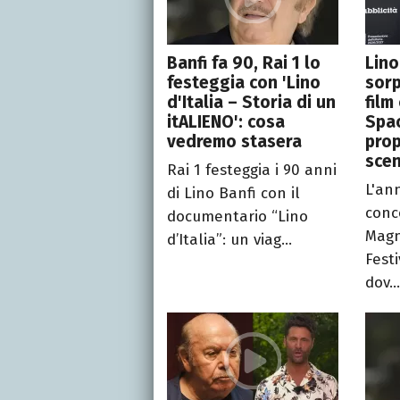
Banfi fa 90, Rai 1 lo
Lino
festeggia con 'Lino
sorp
d'Italia – Storia di un
film
itALIENO': cosa
Spac
vedremo stasera
pro
sce
Rai 1 festeggia i 90 anni
L'an
di Lino Banfi con il
conc
documentario “Lino
Magn
d’Italia”: un viag...
Festi
dov..