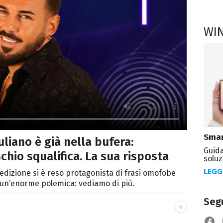
WI
Smar
uliano è già nella bufera:
Guida
hio squalifica. La sua risposta
soluz
LEGG
 edizione si è reso protagonista di frasi omofobe
 un’enorme polemica: vediamo di più.
Segu