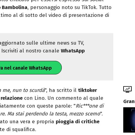
zo Bambolina
, personaggio noto su TikTok. Tutto
imo al di sotto del video di presentazione di
ggiornato sulle ultime news su TV,
Iscriviti al nostro canale
WhatsApp
ra nel canale WhatsApp
n me, nun to scurdà
", ha scritto il
tiktoker
 relazione
con Lino. Un commento al quale
Gran
iatamente con queste parole: "
Ric***one di
re. Ma stai perdendo la testa, mezzo scemo
".
ato una vera e propria
pioggia di critiche
te di squalifica.