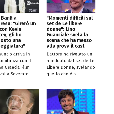
 Banfi a
"Momenti difficili sul
resa: "Girerò un
set de Le libere
 con Kevin
donne": Lino
ey, gli ho
Guanciale svela la
posto una
scena che ha messo
neggiatura"
alla prova il cast
nuncio arriva in
L'attore ha rivelato un
omitanza con il
aneddoto dal set de Le
a Graecia Film
Libere Donne, svelando
val a Soverato,
quello che è s...
.