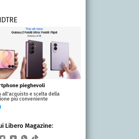
NDTRE
tphone pieghevoli
 all'acquisto e scelta della
ione più conveniente
I
i Libero Magazine: