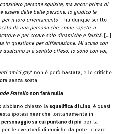
 considero persone squisite, ma ancor prima di
 essere delle belle persone. lo giudico le
 per il loro orientamento
– ha dunque scritto
ocato da una persona che, come sapete, a
catore e per creare solo dinamiche e falsità.
[…]
na in questione per diffamazione. Mi scuso con
 qualcuno si è sentito offeso. lo sono con voi,
nti amici gay
" non è però bastata, e le critiche
tora senza sosta.
nde Fratello
non farà nulla
b abbiano chiesto la
squalifica di Lino
, è quasi
esta ipotesi neanche lontanamente in
il personaggio su cui puntano di più
per la
ia per le eventuali dinamiche da poter creare