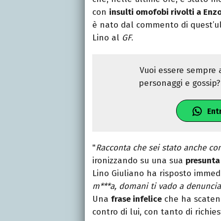
con
insulti omofobi rivolti a En
è nato dal commento di quest’ult
Lino al
GF
.
Vuoi essere sempre a
personaggi e gossip? 
Ent
"
Racconta che sei stato anche co
ironizzando su una sua
presunta
Lino Giuliano ha risposto immed
m***a, domani ti vado a denuncia
Una
frase infelice
che ha scaten
contro di lui, con tanto di richies