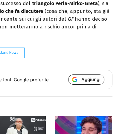
l successo del
triangolo Perla-Mirko-Greta
), sia
o che fa discutere
(cosa che, appunto, sta già
ncente sui cui gli autori del
GF
hanno deciso
non metteranno a rischio ancor prima di
Island News
Aggiungi
e fonti Google preferite