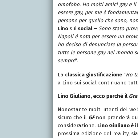
omofobo. Ho molti amici gay e li
essere gay, per me è fondamentale
persone per quello che sono, non
Lino
sui
social
–
Sono stato prov
Napoli è nota per essere un provo
ho deciso di denunciare la perso
tutte le persone gay nel mondo se
sempre
".
La
classica giustificazione
"
Ho ta
a Lino sui social continuano tut
Lino Giuliano, ecco perché il
Gra
Nonostante molti utenti del we
sicuro che il
GF
non prenderà qu
considerazione.
Lino Giuliano è 
prossima edizione del reality, s