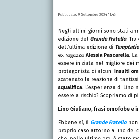
LINKEDIN
INSTAGRAM
FACEB
Scrittrice, copywriter, e
Pubblicato:
9 Settembre 2024 11:45
Lettere, Cinema e Tv. Ha 
follia.
Negli ultimi giorni sono stati an
edizione del
Grande Fratello
. Tra
dell’ultima edizione di
Temptatio
ex ragazza
Alessia Pascarella
. L
essere iniziata nel migliore dei 
protagonista di alcuni
insulti om
scatenato la reazione di tantiss
squalifica
. L’esperienza di Lino 
essere a rischio? Scopriamo di pi
Lino Giuliano, frasi omofobe e i
Ebbene sì, il
Grande Fratello
non 
proprio caso attorno a uno dei co
che, nelle ultime ore, è stato mo