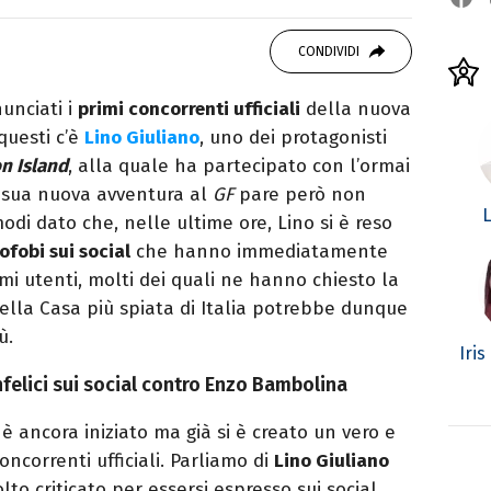
OOK
SITO
ditor e pubblicista mantovana, laureata in
CONDIVIDI
due libri all’attivo e ama la scrittura alla
nunciati i
primi concorrenti ufficiali
della nuova
 questi c’è
Lino Giuliano
, uno dei protagonisti
n Island
, alla quale ha partecipato con l’ormai
a sua nuova avventura al
GF
pare però non
L
modi dato che, nelle ultime ore, Lino si è reso
ofobi sui social
che hanno immediatamente
imi utenti, molti dei quali ne hanno chiesto la
nella Casa più spiata di Italia potrebbe dunque
ù.
Iris
nfelici sui social contro Enzo Bambolina
è ancora iniziato ma già si è creato un vero e
ncorrenti ufficiali. Parliamo di
Lino Giuliano
lto criticato per essersi espresso sui social