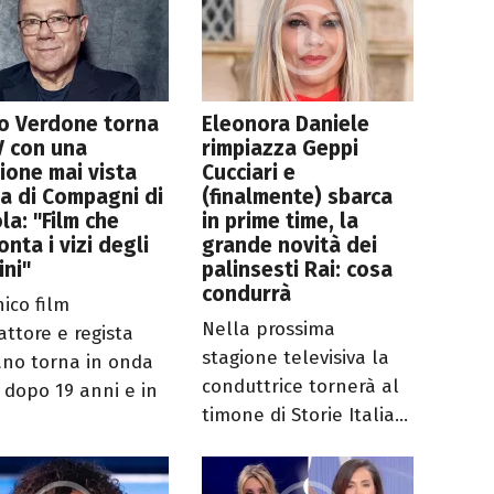
o Verdone torna
Eleonora Daniele
V con una
rimpiazza Geppi
ione mai vista
Cucciari e
a di Compagni di
(finalmente) sbarca
la: "Film che
in prime time, la
onta i vizi degli
grande novità dei
ni"
palinsesti Rai: cosa
condurrà
nico film
Nella prossima
attore e regista
stagione televisiva la
no torna in onda
conduttrice tornerà al
V dopo 19 anni e in
timone di Storie Italia...