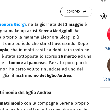
OOK
SITO
ditor e pubblicista mantovana, laureata in
CONDIVIDI
due libri all’attivo e ama la scrittura alla
eonora Giorgi
, nella giornata del
2 maggio
è
gna make up artist
Serena Meriggioli
. Ad
a proprio la mamma Eleonora Giorgi, più
il duro periodo che sta attraversando. Dopo
Mar
rapia
, che in molti casi l’ha debilitata (solo nel
a è stata sottoposta lo scorso
26 marzo
ad una
e il
tumore
al pancreas
. Passato poco più di
non ha certo voluto rinunciare ad uno dei
glia: il
matrimonio del figlio Andrea
.
Van
trimonio del figlio Andrea
l matrimonio
con la compagna Serena proprio
 della madre, esattamente come deciso anche