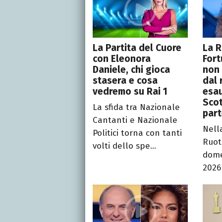
La Partita del Cuore
La R
con Eleonora
Fort
Daniele, chi gioca
non 
stasera e cosa
dal 
vedremo su Rai 1
esau
Scot
La sfida tra Nazionale
par
Cantanti e Nazionale
Nell
Politici torna con tanti
Ruot
volti dello spe...
dome
2026 