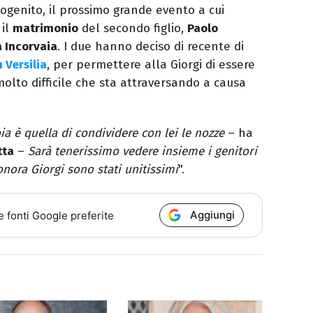
ogenito, il prossimo grande evento a cui
 il
matrimonio
del secondo figlio,
Paolo
a Incorvaia
. I due hanno deciso di recente di
n Versilia
, per permettere alla Giorgi di essere
olto difficile che sta attraversando a causa
ia è quella di condividere con lei le nozze
– ha
tta
–
Sarà tenerissimo vedere insieme i genitori
onora Giorgi sono stati unitissimi
".
Aggiungi
e fonti Google preferite