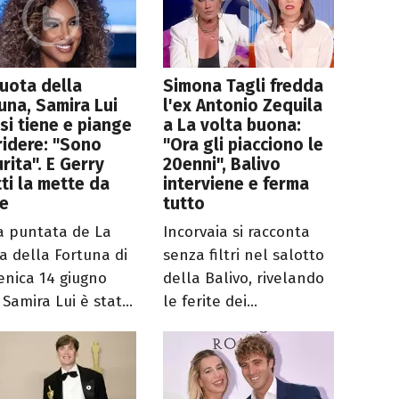
uota della
Simona Tagli fredda
una, Samira Lui
l'ex Antonio Zequila
si tiene e piange
a La volta buona:
ridere: "Sono
"Ora gli piacciono le
rita". E Gerry
20enni", Balivo
ti la mette da
interviene e ferma
te
tutto
a puntata de La
Incorvaia si racconta
a della Fortuna di
senza filtri nel salotto
nica 14 giugno
della Balivo, rivelando
Samira Lui è stat...
le ferite dei...