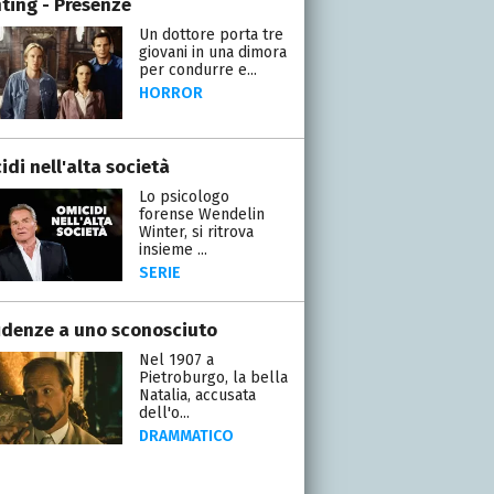
ting - Presenze
Un dottore porta tre
giovani in una dimora
per condurre e...
HORROR
di nell'alta società
Lo psicologo
forense Wendelin
Winter, si ritrova
insieme ...
SERIE
idenze a uno sconosciuto
Nel 1907 a
Pietroburgo, la bella
Natalia, accusata
dell'o...
DRAMMATICO