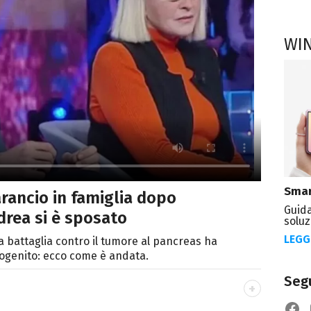
WI
Smar
’arancio in famiglia dopo
Guida
ndrea si è sposato
soluz
LEGG
a battaglia contro il tumore al pancreas ha
mogenito: ecco come è andata.
Segu