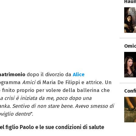
Haun
Omici
matrimonio
dopo il divorzio da
Alice
programma
Amici
di Maria De Filippi e attrice. Un
finito proprio per volere della ballerina che
Conf
a crisi è iniziata da me, poco dopo una
Lanka. Sentivo di non stare bene. Avevo smesso di
oviglio dentro
".
l figlio Paolo e le sue condizioni di salute