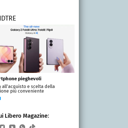
NDTRE
tphone pieghevoli
 all'acquisto e scelta della
ione più conveniente
I
i Libero Magazine: