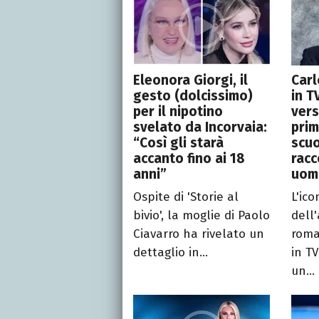
Eleonora Giorgi, il
Carl
gesto (dolcissimo)
in T
per il nipotino
vers
svelato da Incorvaia:
prim
“Così gli starà
scuo
accanto fino ai 18
racc
anni”
uomi
Ospite di 'Storie al
L'ico
bivio', la moglie di Paolo
dell'
Ciavarro ha rivelato un
roma
dettaglio in...
in T
un...