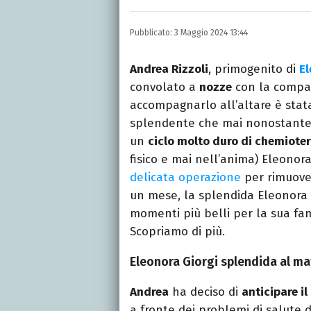
LINKEDIN
INSTAGRAM
FACEB
Scrittrice, copywriter, e
Pubblicato:
3 Maggio 2024 13:44
Lettere, Cinema e Tv. Ha 
follia.
Andrea Rizzoli
, primogenito di
El
convolato a
nozze
con la compa
accompagnarlo all’altare è stat
splendente che mai nonostante 
un
ciclo molto duro di chemiote
fisico e mai nell’anima) Eleonor
delicata operazione
per rimuover
un mese, la splendida Eleonora 
momenti più belli per la sua fami
Scopriamo di più.
Eleonora Giorgi splendida al ma
Andrea
ha deciso di
anticipare i
a fronte dei problemi di salute