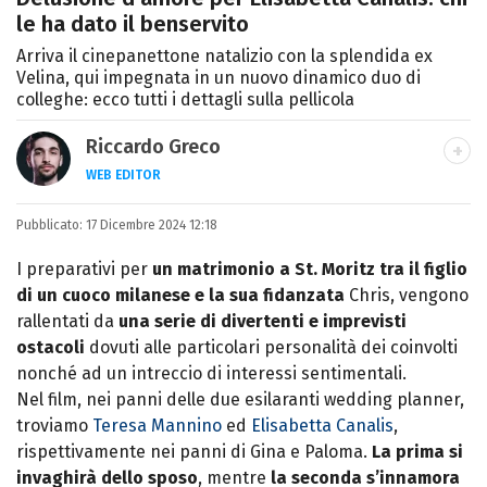
le ha dato il benservito
Arriva il cinepanettone natalizio con la splendida ex
Velina, qui impegnata in un nuovo dinamico duo di
colleghe: ecco tutti i dettagli sulla pellicola
Riccardo Greco
WEB EDITOR
LINKEDIN
Pubblicato:
Si avvicina all'editoria studiando all'IED
17 Dicembre 2024 12:18
come Fashion Editor. Si specializza poi in
I preparativi per
un matrimonio a St. Moritz tra il figlio
Comunicazione digitale, Giornalismo e
di un cuoco milanese e la sua fidanzata
Chris, vengono
Nuovi media presso La Sapienza,
rallentati da
una serie di divertenti e imprevisti
collaborando con alcune testate ed uffici
ostacoli
dovuti alle particolari personalità dei coinvolti
stampa.
nonché ad un intreccio di interessi sentimentali.
Nel film, nei panni delle due esilaranti wedding planner,
troviamo
Teresa Mannino
ed
Elisabetta Canalis
,
rispettivamente nei panni di Gina e Paloma.
La prima si
invaghirà dello sposo
, mentre
la seconda s’innamora