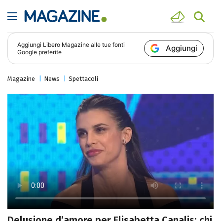
Aggiungi
Libero Magazine
alle tue fonti
Aggiungi
Google preferite
Magazine
News
Spettacoli
Delusione d’amore per Elisabetta Canalis: chi