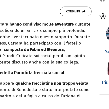
er le serie TV. Laurea in Cinema, Televisione
g e scrittura sono il mio passatempo
CONDIVIDI
rrara
hanno condiviso molte avventure
durante
consolidando un’amicizia sempre più profonda.
rebbe aver incrinato questo rapporto. Durante
ess, Carrara ha partecipato con il fratello
a,
composta da Fabio ed Eleonora,
Mo
Parodi. Criticato sui social per il suo spirito
cente discusso anche con la sua collega.
etta Parodi: la frecciata social
Iris
scappare
qualche frecciatina non troppo velata
rimento di Benedetta è stato interpretato come
arito e della figlia a causa dell’azione di