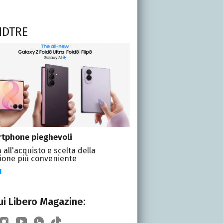
NDTRE
tphone pieghevoli
 all'acquisto e scelta della
ione più conveniente
I
i Libero Magazine: