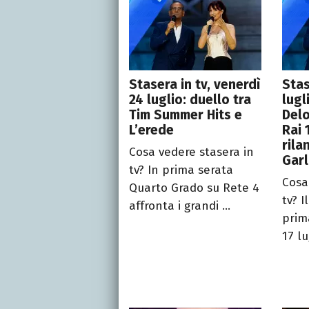
Stasera in tv, venerdì
Stas
24 luglio: duello tra
lugl
Tim Summer Hits e
Del
L’erede
Rai 
rila
Cosa vedere stasera in
Gar
tv? In prima serata
Cosa
Quarto Grado su Rete 4
tv? I
affronta i grandi ...
prim
17 lu