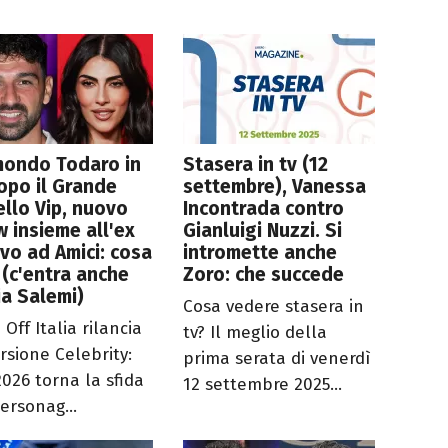
mondo Todaro in
Stasera in tv (12
opo il Grande
settembre), Vanessa
ello Vip, nuovo
Incontrada contro
 insieme all'ex
Gianluigi Nuzzi. Si
evo ad Amici: cosa
intromette anche
 (c'entra anche
Zoro: che succede
ia Salemi)
Cosa vedere stasera in
Off Italia rilancia
tv? Il meglio della
ersione Celebrity:
prima serata di venerdì
2026 torna la sfida
12 settembre 2025...
ersonag...