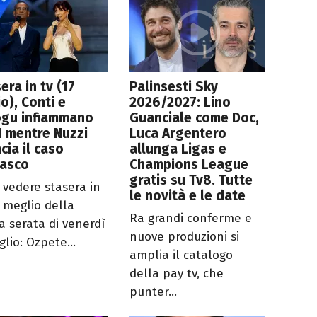
era in tv (17
Palinsesti Sky
io), Conti e
2026/2027: Lino
ogu infiammano
Guanciale come Doc,
1 mentre Nuzzi
Luca Argentero
ncia il caso
allunga Ligas e
lasco
Champions League
gratis su Tv8. Tutte
 vedere stasera in
le novità e le date
l meglio della
Ra grandi conferme e
a serata di venerdì
nuove produzioni si
glio: Ozpete...
amplia il catalogo
della pay tv, che
punter...