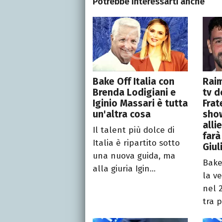
Potrebbe interessarti anche
Bake Off Italia con
Rai
Brenda Lodigiani e
tv d
Iginio Massari è tutta
Frat
un'altra cosa
show
alli
Il talent più dolce di
farà
Italia è ripartito sotto
Giul
una nuova guida, ma
Bake 
alla giuria Igin...
la v
nel 
tra p