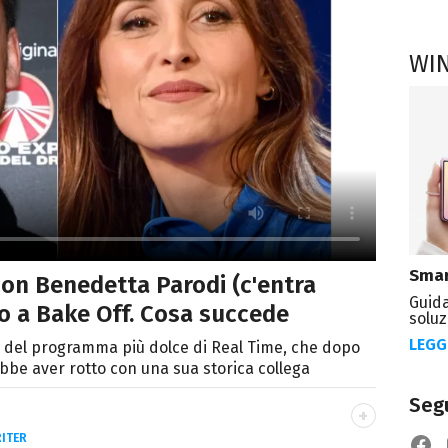
WI
Smar
on Benedetta Parodi (c'entra
Guida
io a Bake Off. Cosa succede
soluz
LEGG
ce del programma più dolce di Real Time, che dopo
ebbe aver rotto con una sua storica collega
Segu
ITER