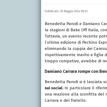
Una passione smisurata p
e New Media, videomakin
Pubblicato:
30 Maggio 2024 08:25
preferito.
Benedetta Parodi e Damiano Ca
le stagioni di Bake Off Italia, 
Tuttavia, un evento recente pot
l’ultima edizione di Pechino Expr
eliminando la coppia dei Caress
rispettivamente marito e figlia di 
troppo competivo, avrebbe di re
Damiano Carrara rompe con Bened
Benedetta Parodi si è lasciata 
sui social.
In particolare il rife
una reazione alla sconfitta del m
Carrara e del fratello.