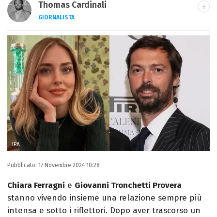
Thomas Cardinali
GIORNALISTA
LINKEDIN
INSTAGRAM
FACEBOOK
Giornalista e laureato in Lettere, è
appassionato di cinema, spettacolo, calcio
e sport.
IPA
Pubblicato:
17 Novembre 2024 10:28
Chiara Ferragni
e
Giovanni Tronchetti Provera
stanno vivendo insieme una relazione sempre più
intensa e sotto i riflettori. Dopo aver trascorso un