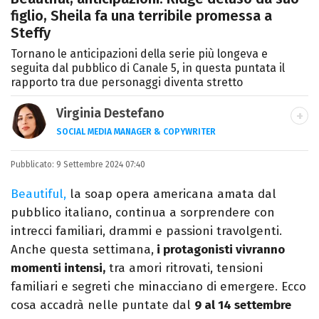
figlio, Sheila fa una terribile promessa a
Steffy
Tornano le anticipazioni della serie più longeva e
seguita dal pubblico di Canale 5, in questa puntata il
rapporto tra due personaggi diventa stretto
Virginia Destefano
SOCIAL MEDIA MANAGER & COPYWRITER
Una passione smisurata per le serie TV.
Pubblicato:
9 Settembre 2024 07:40
Laurea in Cinema, Televisione e New Media,
videomaking e scrittura sono il mio
Beautiful,
la soap opera americana amata dal
passatempo preferito.
pubblico italiano, continua a sorprendere con
intrecci familiari, drammi e passioni travolgenti.
Anche questa settimana,
i protagonisti vivranno
momenti intensi,
tra amori ritrovati, tensioni
familiari e segreti che minacciano di emergere. Ecco
cosa accadrà nelle puntate dal
9 al 14 settembre