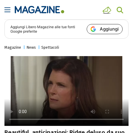
Aggiungi
Libero Magazine
alle tue fonti
Aggiungi
Google preferite
Magazine
News
Spettacoli
Beautiful, anticipazioni: Ridge deluso da suo