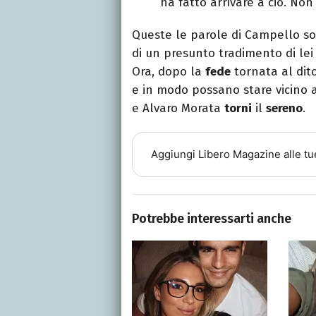
ha fatto arrivare a ciò. Non 
Queste le parole di Campello so
di un presunto tradimento di l
Ora, dopo la
fede
tornata al dito
e in modo possano stare vicino a
e Alvaro Morata
torni
il
sereno
.
Aggiungi
Libero Magazine
alle tu
Potrebbe interessarti anche