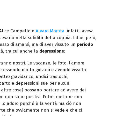
Alice Campello e
Alvaro Morata
, infatti, aveva
evano nella solidità della coppia. I due, però,
sso di amarsi, ma di aver vissuto un
periodo
tà, tra cui anche la
depressione
:
ranno nostri. Le vacanze, le foto, l’amore
he essendo molto giovani e avendo vissuto
ttro gravidanze, undici traslochi,
parto e depressioni sue per alcuni
 altre cose) possano portare ad avere dei
e non sono positivi. Potrei mettere una
 lo adoro perché è la verità ma ciò non
parte che ovviamente non si vede e che ci