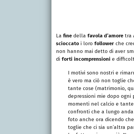
La
fine
della
favola d’amore
tra 
scioccato
i loro
follower
che cred
non hanno mai detto di aver sme
di
forti
incomprensioni
e difficol
I motivi sono nostri e rimar
è vero ma ciò non toglie c
tante cose (matrimonio, qua
depressioni mie dopo ogni 
momenti nel calcio e tante
confronti che a lungo andar
foto anche ora dicendo che
toglie che ci sia un’altra 