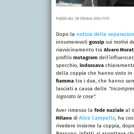
iPa
Pubblicato:
28 Ottobre 2024 11:01
Dopo la
notizia della separazio
innumerevoli
gossip
sui motivi d
riavvicinamento tra
Alvaro Mora
profilo
Instagram
dell’influencer
specchio,
indossava
chiarament
della coppia che hanno visto in
fiamma
tra i due, che hanno sem
lasciati a causa delle
"Incompren
logorato le cose"
.
Aver rimesso la
fede
nuziale
al d
Milano
di
Alice Campello
, ha co
rivedere insieme la coppia, dopo
Nessuno, infatti, si aspettava che