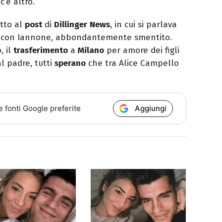
c’è altro.
tto al
post
di
Dillinger
News
, in cui si parlava
ei con Iannone, abbondantemente smentito.
, il
trasferimento
a
Milano
per amore dei figli
l padre, tutti
sperano
che tra Alice Campello
Aggiungi
e fonti Google preferite