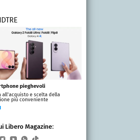
NDTRE
tphone pieghevoli
 all'acquisto e scelta della
ione più conveniente
I
i Libero Magazine: