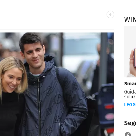
WI
o mancare, il silenzio, il mare e Il Libro
omodino, insieme a un romanzo di Zafon.
Smar
Guida
soluz
LEGG
Segu