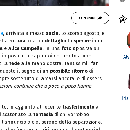
CONDIVIDI
ne
, arrivata a mezzo
social
lo scorso agosto, e
ella
rottura
, ora un
dettaglio
fa
sperare
in un
ta
e
Alice
Campello
. In una
foto
apparsa sul
, in posa in accappatoio di fronte a uno
Al
e la
fede
alla mano destra. Tantissimi i fan
 questo il segno di un
possibile ritorno
di
pre sostenuto di amarsi ancora, e di essersi
sioni continue che a poco a poco hanno
Iris
ito, in aggiunta al recente
trasferimento
a
sì scatenato la
fantasia
di chi vorrebbe
 l’annuncio a ciel sereno della separazione.
 i due fossero in crisi, eppure il
post
social