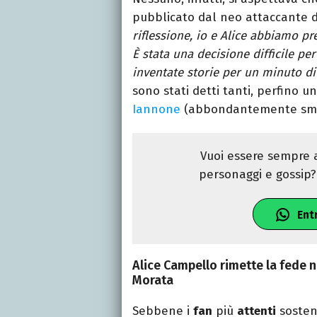
pubblicato dal neo attaccante d
riflessione, io e Alice abbiamo pr
È stata una decisione difficile p
inventate storie per un minuto d
sono stati detti tanti, perfino u
Iannone
(abbondantemente sme
Vuoi essere sempre a
personaggi e gossip? 
Ent
Alice Campello rimette la fede n
Morata
Sebbene i
fan
più
attenti
sosteng