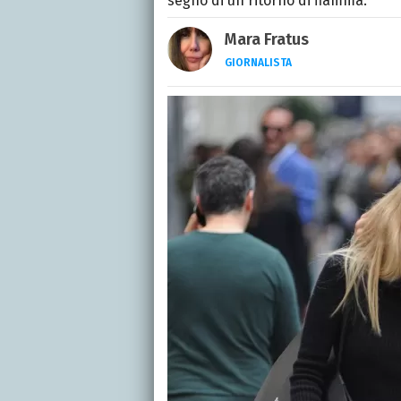
segno di un ritorno di fiamma.
Mara Fratus
GIORNALISTA
Nella mia vita non posson
dell'inquietudine sul c