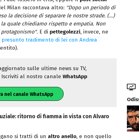
el Milan raccontava altro:
"Dopo un periodo di
eso la decisione di separare le nostre strade. (…)
er la quale chiediamo rispetto e empatia. Non
i protagonismo"
. E di
pettegolezzi
, invece, ne
n
presunto tradimento di lei con Andrea
ntito).
ggiornato sulle ultime news su TV,
Iscriviti al nostro canale
WhatsApp
ra nel canale WhatsApp
Odis
uziale: ritorno di fiamma in vista con Alvaro
ano si tratti di un
altro
anello
, e non quello