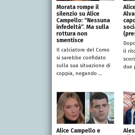
Morata rompe il
Alic
silenzio su Alice
Alva
Campello: “Nessuna
capo
infedeltà”. Ma sulla
soci
rottura non
(pre
smentisce
Dopo
Il calciatore del Como
il ri
si sarebbe confidato
scors
sulla sua situazione di
due p
coppia, negando ...
Alice Campello e
Ales