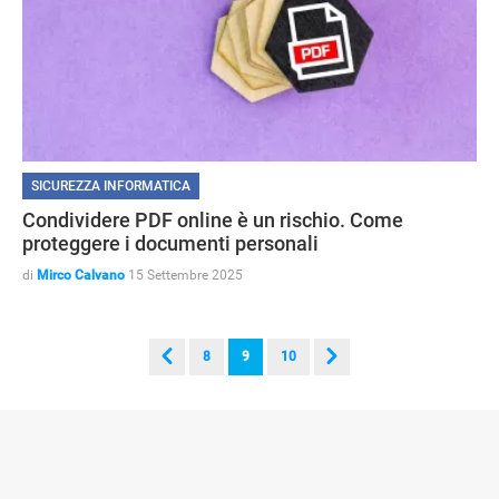
SICUREZZA INFORMATICA
Condividere PDF online è un rischio. Come
proteggere i documenti personali
di
Mirco Calvano
15 Settembre 2025
GUIDE ALL'ACQUISTO
8
9
10