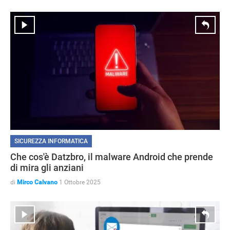
SICUREZZA INFORMATICA
STREAMING E SERIE TV
Che cos'è Datzbro, il malware Android che prende
di mira gli anziani
di
Mirco Calvano
1 Ottobre 2025