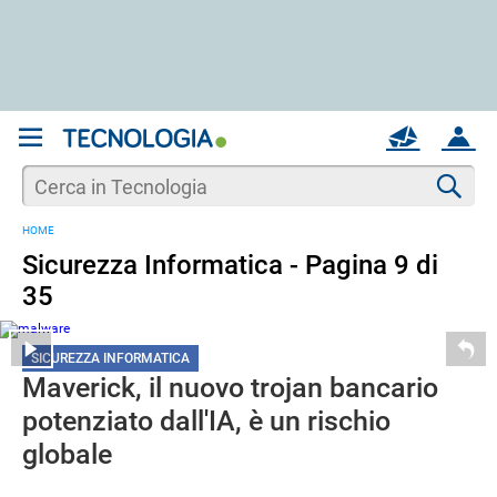
REGISTRATI
MAIL
ACCOUNT
Apri una nuova
MAIL
Cer
HOME
AIUTO
Sicurezza Informatica - Pagina 9 di
35
SICUREZZA INFORMATICA
Maverick, il nuovo trojan bancario
potenziato dall'IA, è un rischio
globale