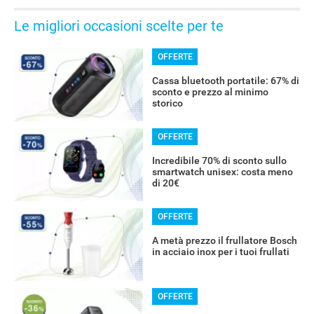
Le migliori occasioni scelte per te
OFFERTE
Cassa bluetooth portatile: 67% di
sconto e prezzo al minimo
storico
OFFERTE
RECENSIONI
Incredibile 70% di sconto sullo
smartwatch unisex: costa meno
di 20€
OFFERTE
A metà prezzo il frullatore Bosch
in acciaio inox per i tuoi frullati
OFFERTE