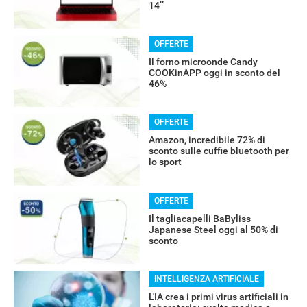
14’’
OFFERTE
Il forno microonde Candy
COOKinAPP oggi in sconto del
46%
RECENSIONI
OFFERTE
Amazon, incredibile 72% di
sconto sulle cuffie bluetooth per
lo sport
OFFERTE
Il tagliacapelli BaByliss
Japanese Steel oggi al 50% di
sconto
INTELLIGENZA ARTIFICIALE
L'IA crea i primi virus artificiali in