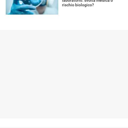
laboratorio: svolta medica o
rischio biologico?