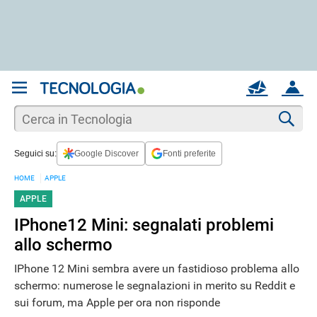
REGISTRATI
MAIL
ACCOUNT
Apri una nuova
MAIL
Cer
Seguici su:
Google Discover
Fonti preferite
AIUTO
HOME
APPLE
APPLE
IPhone12 Mini: segnalati problemi
allo schermo
IPhone 12 Mini sembra avere un fastidioso problema allo
schermo: numerose le segnalazioni in merito su Reddit e
sui forum, ma Apple per ora non risponde