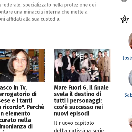
federale, specializzato nella protezione dei
frontare una minaccia interna che mette a
ni affidati alla sua custodia.
Jos
asco in Tv,
Mare Fuori 6, il finale
terrogatorio di
svela il destino di
Sab
ese e i tanti
tutti i personaggi:
 ricordo". Perché
cos'è successo nei
un elemento
nuovi episodi
curato nella
Il nuovo capitolo
imonianza di
dell’amatissima serie