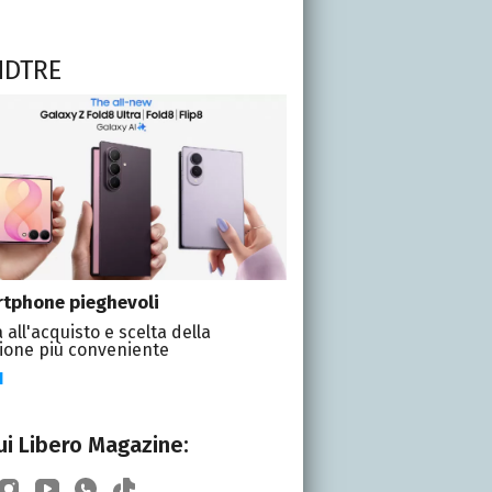
NDTRE
tphone pieghevoli
 all'acquisto e scelta della
ione più conveniente
I
i Libero Magazine: