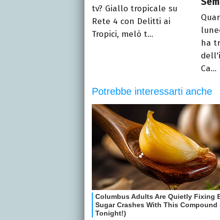
Sem
tv? Giallo tropicale su
Quar
Rete 4 con Delitti ai
lune
Tropici, melò t...
ha t
dell'
Ca...