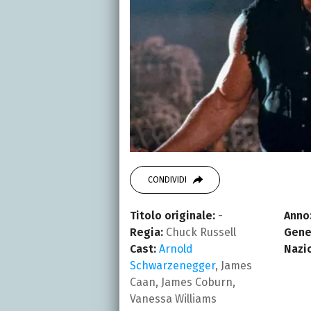
CONDIVIDI
Titolo originale:
-
Anno
Regia:
Chuck Russell
Gene
Cast:
Arnold
Nazi
Schwarzenegger
, James
Caan, James Coburn,
Vanessa Williams