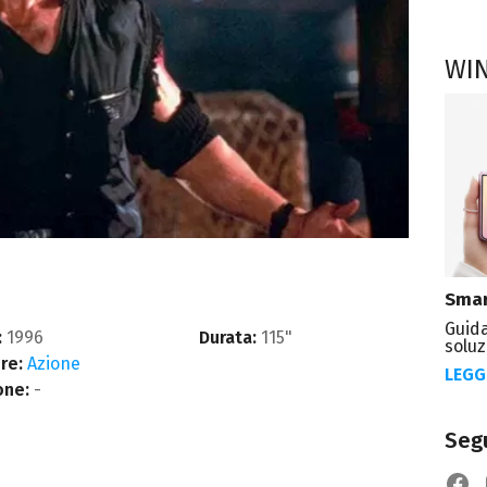
WI
Smar
Guida
:
1996
Durata:
115"
soluz
re:
Azione
LEGG
one:
-
Segu