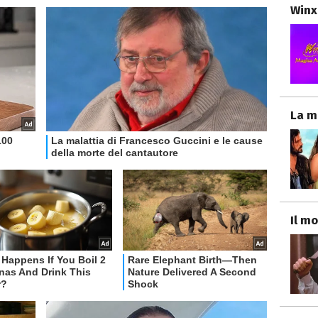
Winx
La m
Il mo