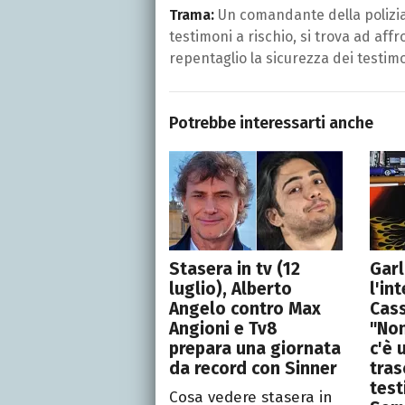
Trama:
Un comandante della polizia 
testimoni a rischio, si trova ad af
repentaglio la sicurezza dei testimo
Potrebbe interessarti anche
Stasera in tv (12
Garl
luglio), Alberto
l'in
Angelo contro Max
Cass
Angioni e Tv8
"Non
prepara una giornata
c'è 
da record con Sinner
tras
test
Cosa vedere stasera in