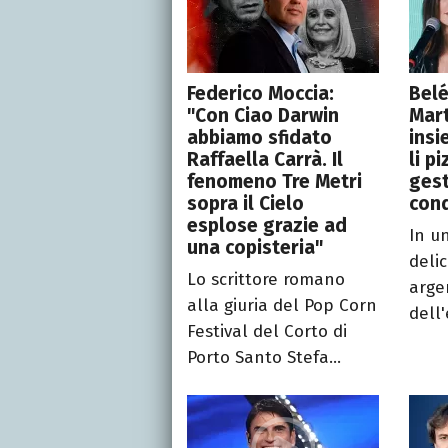
Federico Moccia:
Belé
"Con Ciao Darwin
Mart
abbiamo sfidato
insi
Raffaella Carrà. Il
li p
fenomeno Tre Metri
gest
sopra il Cielo
cond
esplose grazie ad
In u
una copisteria"
deli
Lo scrittore romano
arge
alla giuria del Pop Corn
dell'
Festival del Corto di
Porto Santo Stefa...