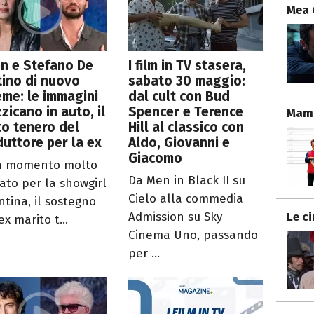
Mea 
n e Stefano De
I film in TV stasera,
ino di nuovo
sabato 30 maggio:
eme: le immagini
dal cult con Bud
izzicano in auto, il
Spencer e Terence
Mamm
o tenero del
Hill al classico con
uttore per la ex
Aldo, Giovanni e
Giacomo
n momento molto
Da Men in Black II su
cato per la showgirl
Cielo alla commedia
ntina, il sostegno
Le c
Admission su Sky
ex marito t...
Cinema Uno, passando
per ...