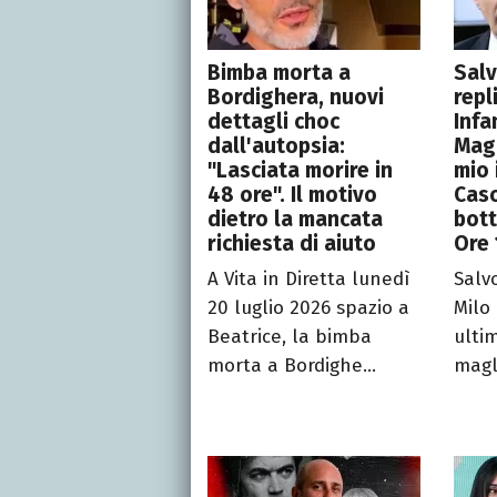
Bimba morta a
Salv
Bordighera, nuovi
repl
dettagli choc
Infa
dall'autopsia:
Maga
"Lasciata morire in
mio 
48 ore". Il motivo
Caso
dietro la mancata
bott
richiesta di aiuto
Ore 
A Vita in Diretta lunedì
Salv
20 luglio 2026 spazio a
Milo
Beatrice, la bimba
ultim
morta a Bordighe...
magli