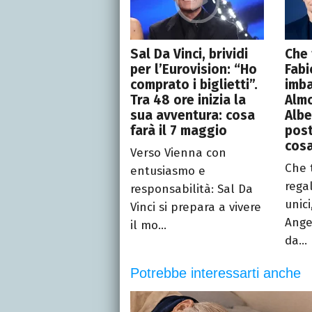
Sal Da Vinci, brividi
Che 
per l’Eurovision: “Ho
Fabi
comprato i biglietti”.
imb
Tra 48 ore inizia la
Almo
sua avventura: cosa
Albe
farà il 7 maggio
post
cosa
Verso Vienna con
Che 
entusiasmo e
rega
responsabilità: Sal Da
unici
Vinci si prepara a vivere
Ange
il mo...
da...