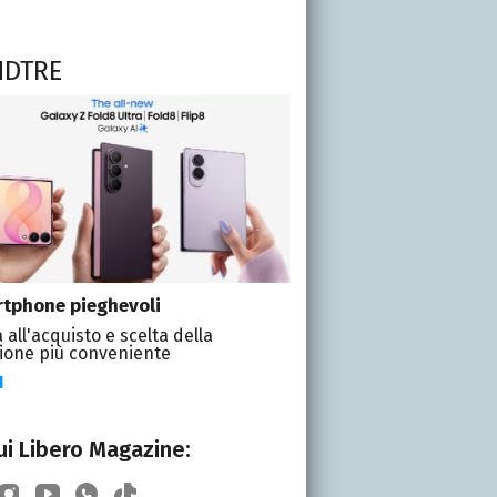
NDTRE
tphone pieghevoli
 all'acquisto e scelta della
ione più conveniente
I
i Libero Magazine: