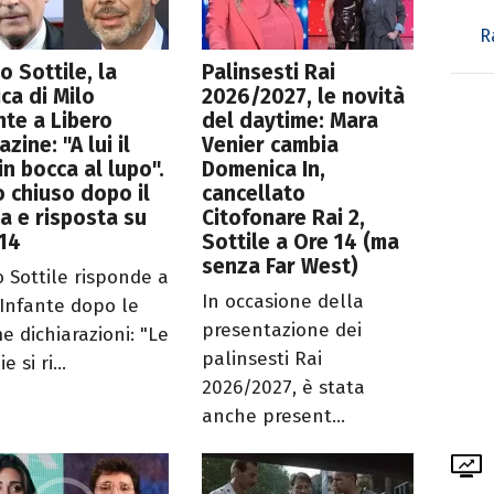
R
o Sottile, la
Palinsesti Rai
ica di Milo
2026/2027, le novità
nte a Libero
del daytime: Mara
zine: "A lui il
Venier cambia
in bocca al lupo".
Domenica In,
 chiuso dopo il
cancellato
a e risposta su
Citofonare Rai 2,
14
Sottile a Ore 14 (ma
senza Far West)
o Sottile risponde a
In occasione della
 Infante dopo le
presentazione dei
e dichiarazioni: "Le
palinsesti Rai
e si ri...
2026/2027, è stata
anche present...