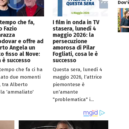
Dov'è
tempo che fa,
I film in onda in TV
o Fazio
stasera, lunedì 4
arazza
maggio 2026: la
dovar e offre ad
persecuzione
rto Angela un
amorosa di Pilar
o fisso al Nove:
Fogliati, cosa le è
 è successo
successo
tempo che fa ci ha
Questa sera, lunedì 4
lato due momenti
maggio 2026, l'attrice
, tra Alberto
piemontese è
la 'ammaliato'
un'amante
"problematica" i...