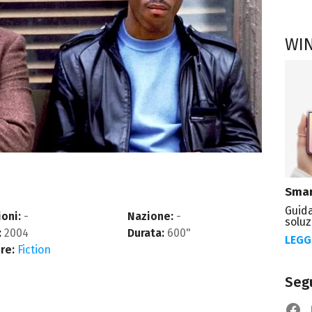
WI
Smar
Guida
oni:
-
Nazione:
-
soluz
:
2004
Durata:
600"
LEGG
re:
Fiction
Segu