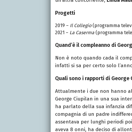
un’altra concorrente,
Linda Maur
Progetti
2019 –
Il Collegio
(programma televi
2021 –
La Caserma
(programma telev
Quand’è il compleanno di Georg
Non è noto quando cada il compl
infatti si sa per certo solo l’anno
Quali sono i rapporti di George 
Attualmente i due non hanno al
George Ciupilan in una sua inter
ha parlato della sua infanzia dif
compagnia di un padre indifferen
assentava per lunghi periodi poi
aveva 8 onni, ha deciso di allont