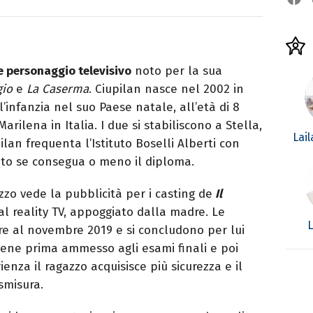
e personaggio televisivo
noto per la sua
gio
e
La Caserma
. Ciupilan nasce nel 2002 in
’infanzia nel suo Paese natale, all’età di 8
arilena in Italia. I due si stabiliscono a Stella,
Lai
ilan frequenta l’Istituto Boselli Alberti con
oto se consegua o meno il diploma.
azzo vede la pubblicità per i casting de
Il
al reality TV, appoggiato dalla madre. Le
L
re al novembre 2019 e si concludono per lui
viene prima ammesso agli esami finali e poi
nza il ragazzo acquisisce più sicurezza e il
ismisura.