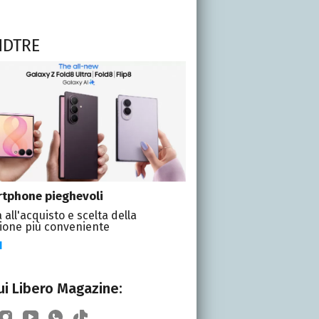
NDTRE
tphone pieghevoli
 all'acquisto e scelta della
ione più conveniente
I
i Libero Magazine: