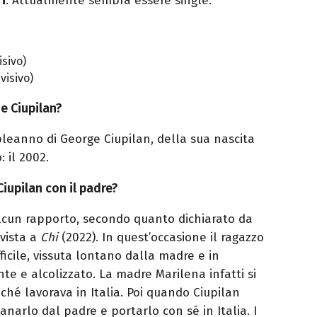
i
. Attualmente sembra essere single.
sivo)
isivo)
e Ciupilan?
eanno di George Ciupilan, della sua nascita
: il 2002.
Ciupilan con il padre?
cun rapporto, secondo quanto dichiarato da
vista a
Chi
(2022). In quest’occasione il ragazzo
ficile, vissuta lontano dalla madre e in
te e alcolizzato. La madre Marilena infatti si
ché lavorava in Italia. Poi quando Ciupilan
anarlo dal padre e portarlo con sé in Italia. I