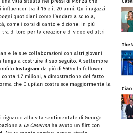
Casa
di una villa situata nei pressi di Monza che
influencer tra il 16 e il 20 anni. Qui i ragazzi
mpegni quotidiani come l’andare a scuola,
tà, come i corsi di canto e dizione. In più
tra di loro per la creazione di video ed altri
The 
pan e le sue collaborazioni con altri giovani
n lunga a costruire il suo seguito. A settembre
profilo
Instagram
da più di 560mila follower,
conta 1.7 milioni, a dimostrazione del fatto
forma che Ciupilan costruisce maggiormente la
Ciao
 riguardo alla vita sentimentale di George
ipazione a
La Caserma
ha avuto un flirt con