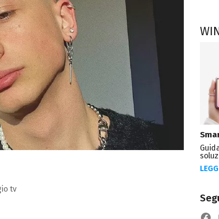
WI
Smar
Guida
soluz
LEGG
io tv
Segu