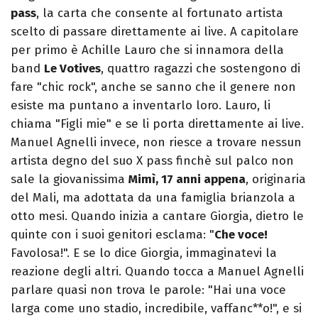
pass
, la carta che consente al fortunato artista
scelto di passare direttamente ai live. A capitolare
per primo è Achille Lauro che si innamora della
band
Le Votives
, quattro ragazzi che sostengono di
fare "chic rock", anche se sanno che il genere non
esiste ma puntano a inventarlo loro. Lauro, li
chiama "Figli mie" e se li porta direttamente ai live.
Manuel Agnelli invece, non riesce a trovare nessun
artista degno del suo X pass finchè sul palco non
sale la giovanissima
Mimì, 17 anni appena
, originaria
del Mali, ma adottata da una famiglia brianzola a
otto mesi. Quando inizia a cantare Giorgia, dietro le
quinte con i suoi genitori esclama: "
Che voce!
Favolosa!". E se lo dice Giorgia, immaginatevi la
reazione degli altri. Quando tocca a Manuel Agnelli
parlare quasi non trova le parole: "Hai una voce
larga come uno stadio, incredibile, vaffanc**o!", e si