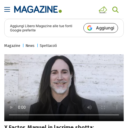
Aggiungi
Libero Magazine
alle tue fonti
Aggiungi
Google preferite
Magazine
News
Spettacoli
X Factor, Manuel in lacrime sbotta: