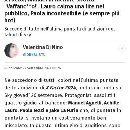
"Vaffanc**o!". Lauro calma una lite nel
pubblico, Paola incontenibile (e sempre più
hot)
Succede di tutto nell'ultima puntata di audizioni del
talent di Sky
Valentina Di Nino
GIORNALISTA
LINKEDIN
INSTAGRAM
FACEBOOK
SITO
Pubblicato:
Romana, laurea in Scienze Politiche,
27 Settembre 2024 00:26
giornalista per caso. Ho scritto per
Ne succedono di tutti i colori nell’ultima puntata
quotidiani, settimanali, siti e agenzie,
delle audizioni di
X Factor 2024
, andata in onda su
prevalentemente di cronaca e spettacoli.
Sky giovedì 26 settembre. Protagonisti assoluti i
quattro giudici al bancone:
Manuel Agnelli, Achille
Lauro, Paola Iezzi e Jake La Furia
che, di puntata in
puntata, si rivelano un cast veramente ben
miscelato. In questo ultimo giro di auditions, sono