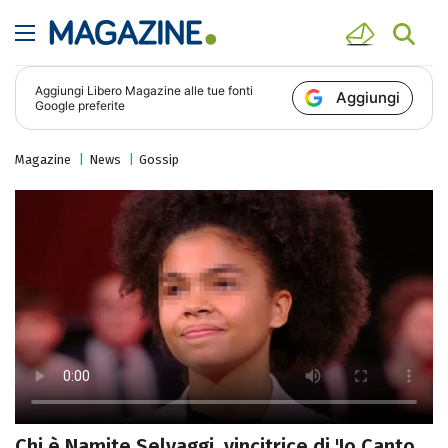
Aggiungi
Libero Magazine
alle tue fonti
Aggiungi
Google preferite
Magazine
News
Gossip
Chi è Namite Selvaggi, vincitrice di 'Io Canto