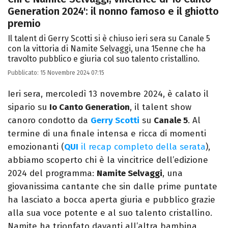
Generation 2024': il nonno famoso e il ghiotto
premio
Il talent di Gerry Scotti si è chiuso ieri sera su Canale 5
con la vittoria di Namite Selvaggi, una 15enne che ha
travolto pubblico e giuria col suo talento cristallino.
Pubblicato:
15 Novembre 2024 07:15
Ieri sera, mercoledì 13 novembre 2024, è calato il
sipario su
Io Canto Generation
, il talent show
canoro condotto da
Gerry Scotti
su
Canale 5
. Al
termine di una finale intensa e ricca di momenti
emozionanti (
QUI
il recap completo della serata
),
abbiamo scoperto chi è la vincitrice dell’edizione
2024 del programma:
Namite Selvaggi
, una
giovanissima cantante che sin dalle prime puntate
ha lasciato a bocca aperta giuria e pubblico grazie
alla sua voce potente e al suo talento cristallino.
Namite ha trionfato davanti all’altra bambina