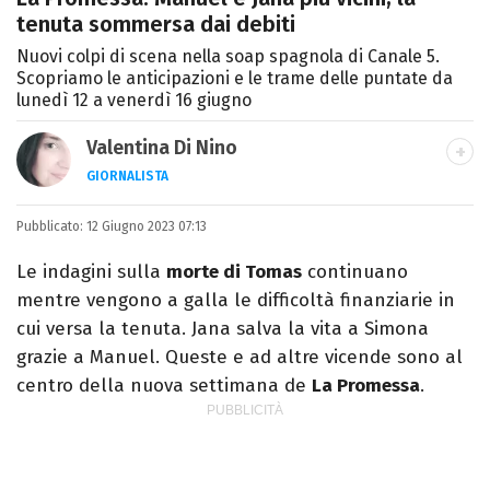
tenuta sommersa dai debiti
Nuovi colpi di scena nella soap spagnola di Canale 5.
Scopriamo le anticipazioni e le trame delle puntate da
lunedì 12 a venerdì 16 giugno
Valentina Di Nino
GIORNALISTA
LINKEDIN
INSTAGRAM
FACEBOOK
SITO
Pubblicato:
Romana, laurea in Scienze Politiche,
12 Giugno 2023 07:13
giornalista per caso. Ho scritto per
Le indagini sulla
morte di Tomas
continuano
quotidiani, settimanali, siti e agenzie,
mentre vengono a galla le difficoltà finanziarie in
prevalentemente di cronaca e spettacoli.
cui versa la tenuta. Jana salva la vita a Simona
grazie a Manuel. Queste e ad altre vicende sono al
centro della nuova settimana de
La Promessa
.