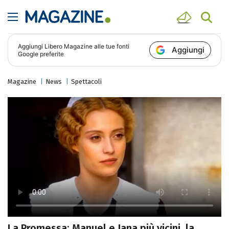
Aggiungi
Libero Magazine
alle tue fonti
Aggiungi
Google preferite
Magazine
News
Spettacoli
La Promessa: Manuel e Jana più vicini, la