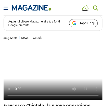
Aggiungi
Libero Magazine
alle tue fonti
Aggiungi
Google preferite
Magazine
News
Gossip
Francesco Chiofalo, la nuova operazione