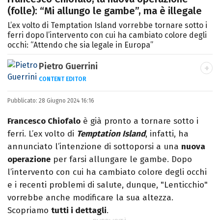
(folle): “Mi allungo le gambe”, ma è illegale
L’ex volto di Temptation Island vorrebbe tornare sotto i
ferri dopo l’intervento con cui ha cambiato colore degli
occhi: “Attendo che sia legale in Europa”
Pietro Guerrini
CONTENT EDITOR
Laurea in Lettere, smania di viaggi e
Pubblicato:
28 Giugno 2024 16:16
passione per i cartoni (della pizza e della
Pixar).
Francesco Chiofalo
è già pronto a tornare sotto i
ferri. L’ex volto di
Temptation Island
, infatti, ha
annunciato l’intenzione di sottoporsi a una
nuova
operazione
per farsi allungare le gambe. Dopo
l’intervento con cui ha cambiato colore degli occhi
e i recenti problemi di salute, dunque, "Lenticchio"
vorrebbe anche modificare la sua altezza.
Scopriamo
tutti i dettagli
.