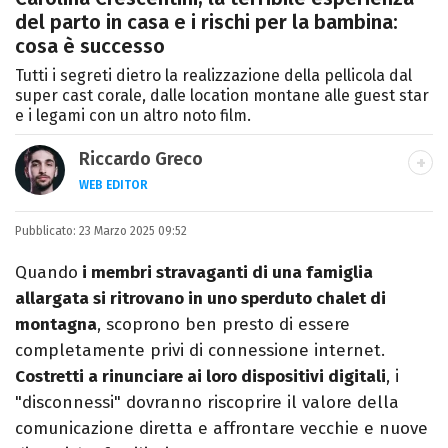
del parto in casa e i rischi per la bambina:
cosa è successo
Tutti i segreti dietro la realizzazione della pellicola dal
super cast corale, dalle location montane alle guest star
e i legami con un altro noto film.
Riccardo Greco
WEB EDITOR
LINKEDIN
Pubblicato:
Si avvicina all'editoria studiando all'IED
23 Marzo 2025 09:52
come Fashion Editor. Si specializza poi in
Quando
i membri stravaganti di una famiglia
Comunicazione digitale, Giornalismo e
allargata si ritrovano in uno sperduto chalet di
Nuovi media presso La Sapienza,
montagna
, scoprono ben presto di essere
collaborando con alcune testate ed uffici
completamente privi di connessione internet.
stampa.
Costretti a rinunciare ai loro dispositivi digitali
, i
"disconnessi" dovranno riscoprire il valore della
comunicazione diretta e affrontare vecchie e nuove