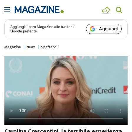
Aggiungi
Libero Magazine
alle tue fonti
Aggiungi
Google preferite
Magazine
News
Spettacoli
Carolina Crescentini, la terribile esperienza