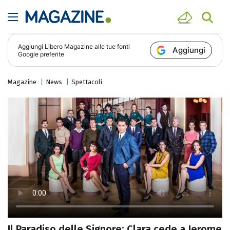
Aggiungi
Libero Magazine
alle tue fonti
Aggiungi
Google preferite
Magazine
News
Spettacoli
Il Paradiso delle Signore: Clara cede a Jerome