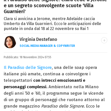
e un segreto sconvolgente scuote 'Villa
Guarnieri'
Clara si avvicina a Jerome, mentre Adelaide caccia
Umberto da Villa Guarnieri. Ecco le anticipazioni delle
puntate in onda dal 18 al 22 novembre su Rai 1
Virginia Destefano
SOCIAL MEDIA MANAGER & COPYWRITER
Una passione smisurata per le serie TV.
Pubblicato:
18 Novembre 2024 07:55
Laurea in Cinema, Televisione e New Media,
videomaking e scrittura sono il mio
Il Paradiso delle Signore
, una delle soap opera
passatempo preferito.
italiane più amate, continua a coinvolgere i
telespettatori
con intrecci emozionanti e
personaggi complessi.
Ambientato nella Milano
degli anni ’50 e ’60, il programma segue le vicende
di un gruppo di personaggi che ruotano attorno al
grande magazzino
Paradiso delle Signore.
Ecco le